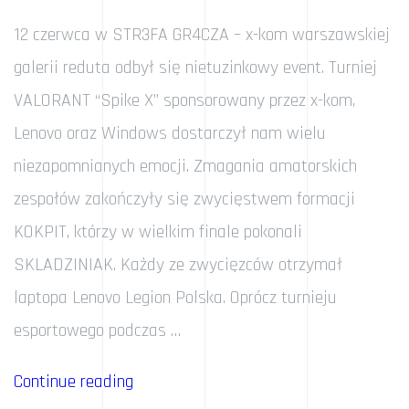
12 czerwca w STR3FA GR4CZA – x-kom warszawskiej
galerii reduta odbył się nietuzinkowy event. Turniej
VALORANT “Spike X” sponsorowany przez x-kom,
Lenovo oraz Windows dostarczył nam wielu
niezapomnianych emocji. Zmagania amatorskich
zespołów zakończyły się zwycięstwem formacji
KOKPIT, którzy w wielkim finale pokonali
SKLADZINIAK. Każdy ze zwycięzców otrzymał
laptopa Lenovo Legion Polska. Oprócz turnieju
esportowego podczas …
„Z
Continue reading