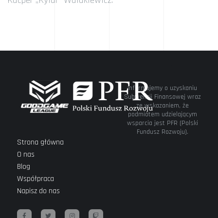
Kacper „Kylar” Walukiewicz.
Informujemy o uzyskaniu
Subwencji Finansowej wraz
ze wskazaniem, że
podmiotem udzielającym
wsparcia jest PFR (Polski
Fundusz Rozwoju).
Strona główna
O nas
Blog
Współpraca
Napisz do nas