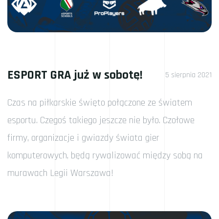
ESPORT GRA już w sobotę!
5 sierpnia 2021
Czas na piłkarskie święto połączone ze światem
esportu. Czegoś takiego jeszcze nie było. Czołowe
firmy, organizacje i gwiazdy świata gier
komputerowych, będą rywalizować między sobą na
murawach Legii Warszawa!