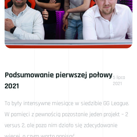
Podsumowanie pierwszej połowy
5 lipca
2021
2021
To były intensywne miesiące w siedzibie GG League.
W pamięci z pewnością pozostanie jeden projekt – 2
versus 2, ale poza nim działo się zdecydowanie
więcej, o czym warto napisać.