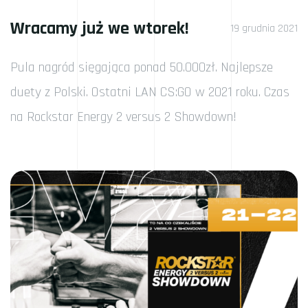
Wracamy już we wtorek!
19 grudnia 2021
Pula nagród sięgająca ponad 50.000zł. Najlepsze
duety z Polski. Ostatni LAN CS:GO w 2021 roku. Czas
na Rockstar Energy 2 versus 2 Showdown!