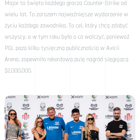
Major to święto każdego gracza Counter-Strike od
wielu lat. To zarazem najważniejsze wydarzenie w
życiu każdego zawodnika. To cel, który chcą zdobyć
wszyscy, a w tym roku było o co walczyć, ponieważ
PGL poza kilku tysięczną publicznością w Avicii
Arena, zapewniło rekordową pulę nagród sięgającą
$2,000,000.