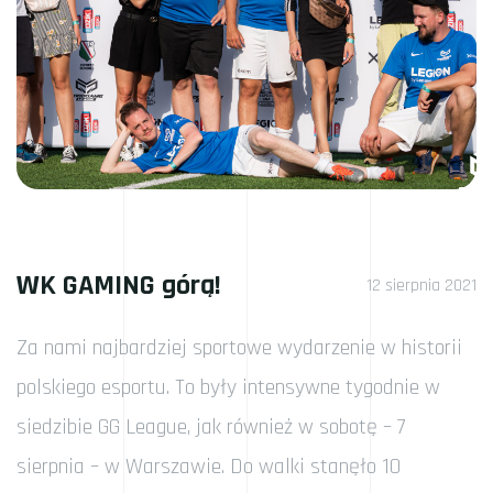
WK GAMING górą!
12 sierpnia 2021
Za nami najbardziej sportowe wydarzenie w historii
polskiego esportu. To były intensywne tygodnie w
siedzibie GG League, jak również w sobotę – 7
sierpnia – w Warszawie. Do walki stanęło 10