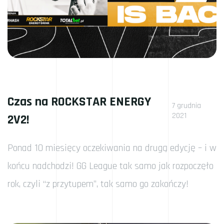
Czas na ROCKSTAR ENERGY
7 grudnia
2021
2V2!
Ponad 10 miesięcy oczekiwania na drugą edycję – i w
końcu nadchodzi! GG League tak samo jak rozpoczęło
rok, czyli “z przytupem”, tak samo go zakończy!