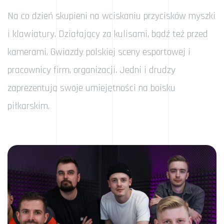
Na co dzień skupieni na wciskaniu przycisków myszki
i klawiatury. Działający za kulisami, bądź też przed
kamerami. Gwiazdy polskiej sceny esportowej i
pracownicy firm, organizacji. Jedni i drudzy
zaprezentują swoje umiejętności na boisku
piłkarskim.