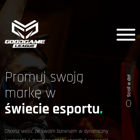
Promuj swoją
Scroll w doł
markę w
świecie esportu
.
Chcesz wejść ze swoim biznesem w dynamiczny