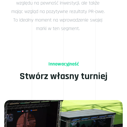
względu na pewność inwestycji, ale także
mając wzgląd na pozytywne rezultaty PR-owe.
To idealny moment na wprowadzenie swojej
marki w ten segment.
Innowacyjność
Stwórz własny turniej