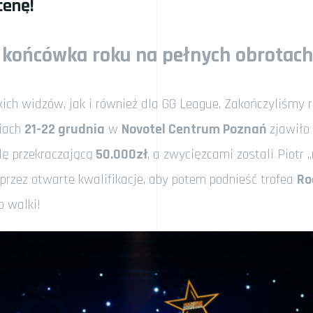
cenę!
 końcówka roku na pełnych obrotach
ich widzów, jak i również dla GG League. Zakończyliśmy r
niach
21-22 grudnia
w
Novotel Centrum Poznań
zjawiło
lę przekraczającą
50.000zł
, a zwycięzcami zostali Piotr „
 przez otwarte kwalifikacje, aby potem podnieść trofea
Ro
o walki!