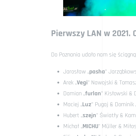
Pierwszy LAN w 2021. O
Do Poznania udało nam się ściągn
Jarosław „
pasha
” Jarząbkows
Arek „
Vegi
” Nawojski & Tomasz
Damian „
furlan
” Kisłowski & 
Maciej „
Luz
” Pugaj & Dominik 
Hubert „
szejn
” Światły & Kami
Michał „
MICHU
” Müller & Miłos