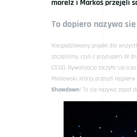
morelz i Markoś przejęli s
To dopiero nazywa się
Niespodziewany projekt dla wszystk
zaczęliśmy, czyli z przytupem. W d
CS:GO. Rywalizacja toczyła się o pu
Markowski, którzy przeszli najpierw
Showdown
! To się nazywa zapał d