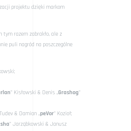
zacji projektu dzięki markom
h tym razem zabrakło, ale z
nie puli nagród na poszczególne
kowski;
urlan
” Kisłowski & Denis „
Grashog
”
 Tudev & Damian „
peVor
” Kozioł;
asha
” Jarząbkowski & Janusz