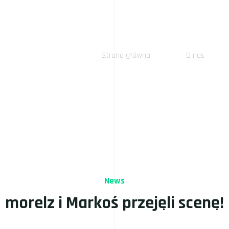
Strona główna
O nas
News
morelz i Markoś przejęli scenę!