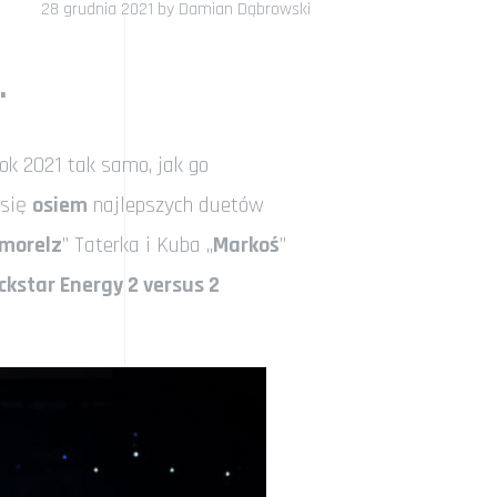
28 grudnia 2021
by
Damian Dąbrowski
.
ok 2021 tak samo, jak go
 się
osiem
najlepszych duetów
morelz
” Taterka i Kuba „
Markoś
”
ckstar Energy 2 versus 2