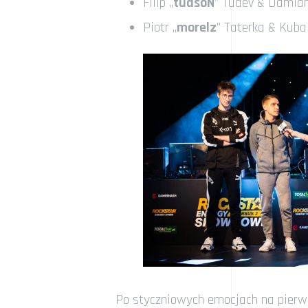
Filip „
tudsoN
” Tudev & Damian
Piotr „
morelz
” Taterka & Kuba
Po styczniowych emocjach na pierws