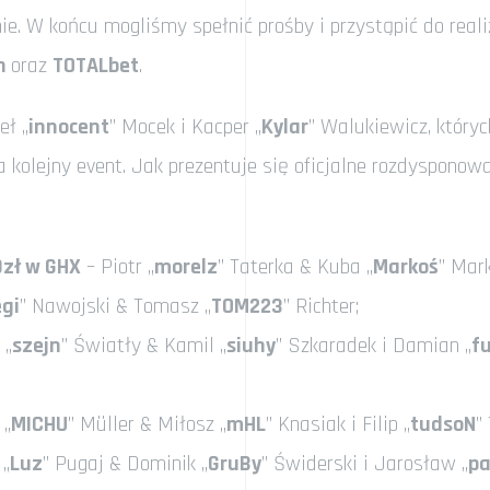
e. W końcu mogliśmy spełnić prośby i przystąpić do reali
h
oraz
TOTALbet
.
eł „
innocent
” Mocek i Kacper „
Kylar
” Walukiewicz, któryc
kolejny event. Jak prezentuje się oficjalne rozdysponowa
0zł w GHX
– Piotr „
morelz
” Taterka & Kuba „
Markoś
” Mar
gi
” Nawojski & Tomasz „
TOM223
” Richter;
 „
szejn
” Światły & Kamil „
siuhy
” Szkaradek i Damian „
f
 „
MICHU
” Müller & Miłosz „
mHL
” Knasiak i Filip „
tudsoN
”
 „
Luz
” Pugaj & Dominik „
GruBy
” Świderski i Jarosław „
p