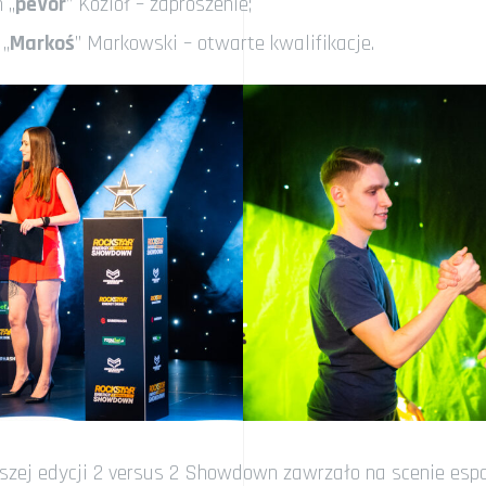
 „
peVor
” Kozioł – zaproszenie;
 „
Markoś
” Markowski – otwarte kwalifikacje.
zej edycji 2 versus 2 Showdown zawrzało na scenie espo