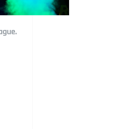
ague.