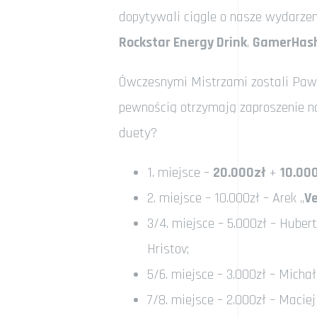
dopytywali ciągle o nasze wydarzeni
Rockstar Energy Drink
,
GamerHas
Ówczesnymi Mistrzami zostali Paw
pewnością otrzymają zaproszenie na 
duety?
1. miejsce –
20.000zł
+
10.00
2. miejsce – 10.000zł – Arek „
Ve
3/4. miejsce – 5.000zł – Hubert
Hristov;
5/6. miejsce – 3.000zł – Michał
7/8. miejsce – 2.000zł – Maciej