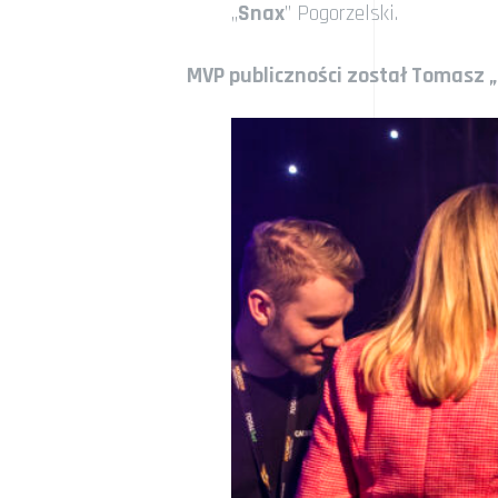
„
Snax
” Pogorzelski.
MVP publiczności został Tomasz „