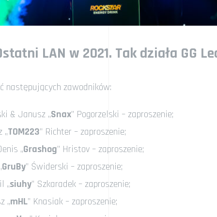
statni LAN w 2021. Tak działa GG Le
ąć następujących zawodników:
ki & Janusz „
Snax
” Pogorzelski – zaproszenie;
 „
TOM223
” Richter – zaproszenie;
Denis „
Grashog
” Hristov – zaproszenie;
„
GruBy
” Świderski – zaproszenie;
l „
siuhy
” Szkaradek – zaproszenie;
z „
mHL
” Knasiak – zaproszenie;