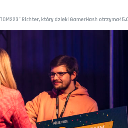
TOM223” Richter, który dzięki GamerHash otrzymał 5.