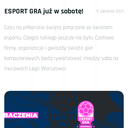
ESPORT GRA już w sobotę!
5 sierpnia 2021
Czas na piłkarskie święto połączone ze światem
esportu. Czegoś takiego jeszcze nie było. Czołowe
firmy, organizacje i gwiazdy świata gier
komputerowych, będą rywalizować między sobą na
murawach Legii Warszawa!