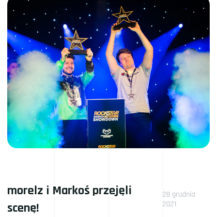
morelz i Markoś przejęli
28 grudnia
2021
scenę!