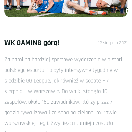
WK GAMING górą!
12 sierpnia 2021
Za nami najbardziej sportowe wydarzenie w historii
polskiego esportu. To były intensywne tygodnie w
siedzibie GG League, jak również w sobotę – 7
sierpnia – w Warszawie. Do walki stanęło 10
zespołów, około 150 zawodników, którzy przez 7
godzin rywalizowali ze sobą na zielonej murawie
warszawskiej Legii. Zwycięzcą turnieju została