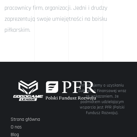
pracownicy firm, organizacji. Jedni i drudzy
zaprezentują swoje umiejętności na boisku
piłkarskim.
Informujemy o uzyskaniu
Subwencji Finansowej wraz
ze wskazaniem, że
podmiotem udzielającym
wsparcia jest PFR (Polski
Fundusz Rozwoju).
Strona główna
O nas
Blog