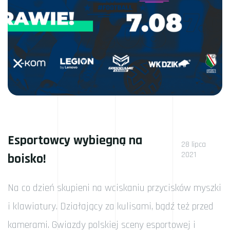
Esportowcy wybiegną na
28 lipca
2021
boisko!
Na co dzień skupieni na wciskaniu przycisków myszki
i klawiatury. Działający za kulisami, bądź też przed
kamerami. Gwiazdy polskiej sceny esportowej i