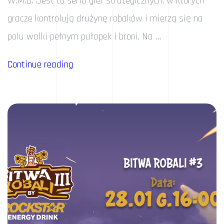
W.M.D. Jest to seria gier strategicznych, w których
gracze kontrolują drużynę robaków i mierzą się na
polu walki pełnym pułapek i broni. Na …
„BAMBIKI
Continue reading
MISTRZAMI
BITWY
ROBALI!”