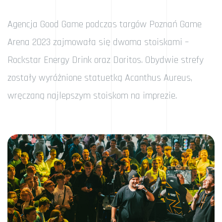
Agencja Good Game podczas targów Poznań Game
Arena 2023 zajmowała się dwoma stoiskami –
Rockstar Energy Drink oraz Doritos. Obydwie strefy
zostały wyróżnione statuetką Acanthus Aureus,
wręczaną najlepszym stoiskom na imprezie.