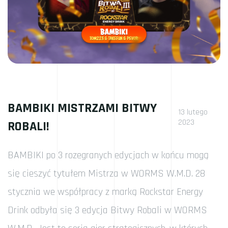
BAMBIKI MISTRZAMI BITWY
13 lutego
2023
ROBALI!
BAMBIKI po 3 rozegranych edycjach w końcu mogą
się cieszyć tytułem Mistrza w WORMS W.M.D. 28
stycznia we współpracy z marką Rockstar Energy
Drink odbyła się 3 edycja Bitwy Robali w WORMS