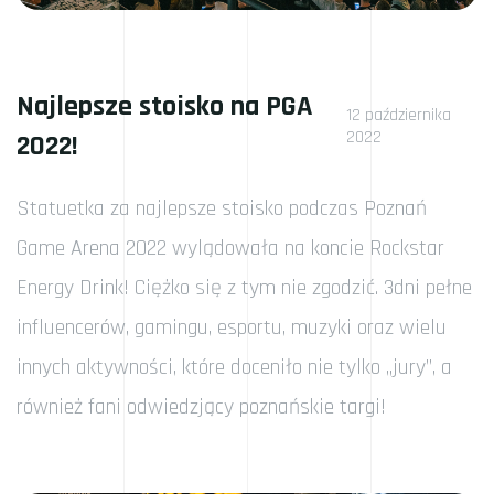
Najlepsze stoisko na PGA
12 października
2022
2022!
Statuetka za najlepsze stoisko podczas Poznań
Game Arena 2022 wylądowała na koncie Rockstar
Energy Drink! Ciężko się z tym nie zgodzić. 3dni pełne
influencerów, gamingu, esportu, muzyki oraz wielu
innych aktywności, które doceniło nie tylko „jury”, a
również fani odwiedzjący poznańskie targi!