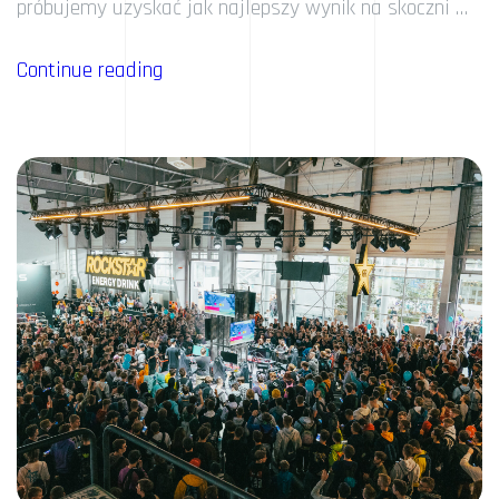
próbujemy uzyskać jak najlepszy wynik na skoczni …
„Izak
Continue reading
&
Franio
Mistrzami!”