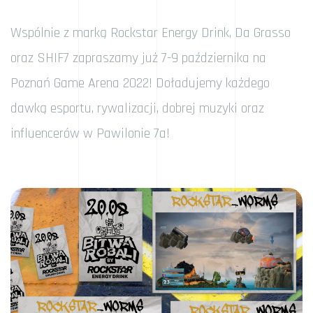
Wspólnie z marką Rockstar Energy Drink, Da Grasso
oraz SHIF7 zapraszamy już 7-9 października na
Poznań Game Arena 2022! Doładujemy każdego
dawką esportu, rywalizacji, dobrej muzyki oraz
influencerów w Pawilonie 7a!