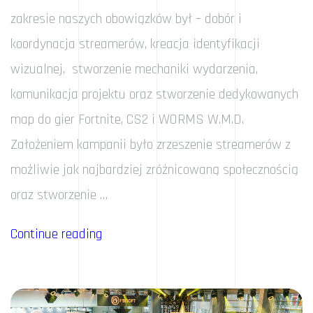
zakresie naszych obowiązków był – dobór i
koordynacja streamerów, kreacja identyfikacji
wizualnej, stworzenie mechaniki wydarzenia,
komunikacja projektu oraz stworzenie dedykowanych
map do gier Fortnite, CS2 i WORMS W.M.D.
Założeniem kampanii było zrzeszenie streamerów z
możliwie jak najbardziej zróżnicowaną społecznością
oraz stworzenie …
„Rockstar
Continue reading
Press
Play”