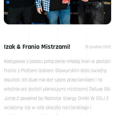
Izak & Franio Mistrzami!
15 grudnia 2022
Nietypowe z pozoru połączenie młodej krwi w postaci
Frania z Piotrem Izakiem Skowyrskim dało świetny
rezultat. Ich duet nie dał szans przeciwnikom i to
właśnie oni zostali pierwszymi mistrzami Deluxe Ski
Jump 2 powered by Rockstar Energy Drink! W DSJ 2
wcielamy się w rolę skoczka narciarskiego i