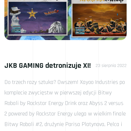
JKB GAMING detronizuje XI!
23 sierpnia 2022
Do trzech razy sztuka? Owszem! Xayoo Industries po
komplecie zwycięstw w pierwszej edycji Bitwy
Robali by Rockstar Energy Drink oraz Abyss 2 versus
2 powered by Rockstar Energy ulega w wielkim finale
Bitwy Robali #2, drużynie Parisa Platynova, Pelca i