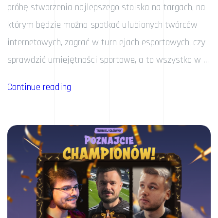
próbę stworzenia najlepszego stoiska na targach, na
którym będzie można spotkać ulubionych twórców
internetowych, zagrać w turniejach esportowych, czy
sprawdzić umiejętności sportowe, a to wszystko w …
„Rockstar
Continue reading
Energy
Drink
na
PGA23!”