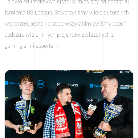
To było najintensywniejsze 12 miesięcy od początku
istnienia GG League. Stworzyliśmy wiele autorskich
wydarzeń, jednak przede wszystkim byliśmy obecni
podczas wielu innych projektów związanych z
gamingiem i esportem!