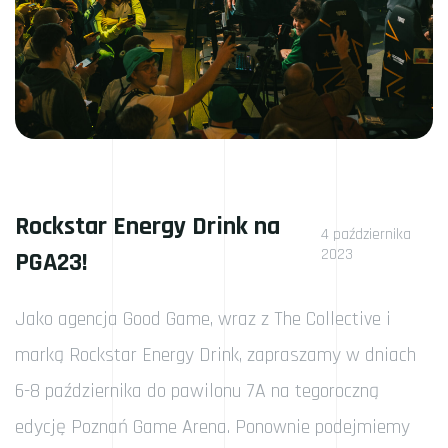
Rockstar Energy Drink na
4 października
2023
PGA23!
Jako agencja Good Game, wraz z The Collective i
marką Rockstar Energy Drink, zapraszamy w dniach
6-8 października do pawilonu 7A na tegoroczną
edycję Poznań Game Arena. Ponownie podejmiemy