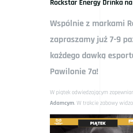
Rockstar Energy Drinka na
Wspólnie z markami
Ro
zapraszamy już 7-9 pa
każdego dawką esportu
Pawilonie 7a
!
W piątek odwiedzającym zapewniam
Adamcym
. W trakcie zabawy widzo