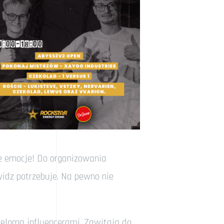
e emocje! Do organizowania
widz potrzebuje. Na pewno nie
ieloma influencerami. Zawitają do