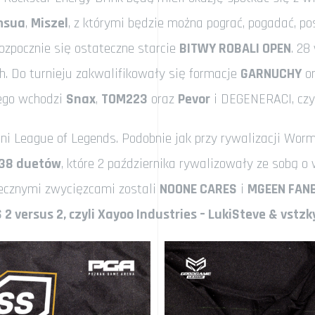
msua
,
Miszel
, z którymi będzie można pograć, pogadać, p
ozpocznie się ostateczne starcie
BITWY ROBALI OPEN
. 28
h. Do turnieju zakwalifikowały się formacje
GARNUCHY
o
rego wchodzi
Snax
,
TOM223
oraz
Pevor
i DEGENERACI, czy
ani League of Legends. Podobnie jak przy rywalizacji Wo
38 duetów
, które 2 października rywalizowały ze sobą o
tecznymi zwycięzcami zostali
NOONE CARES
i
MGEEN FAN
2 versus 2, czyli Xayoo Industries – LukiSteve & vstzk