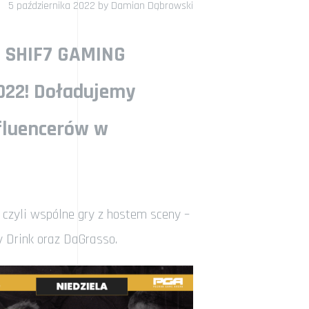
5 października 2022
by
Damian Dąbrowski
z
SHIF7 GAMING
022
! Doładujemy
nfluencerów w
, czyli wspólne gry z hostem sceny –
 Drink oraz DaGrasso.