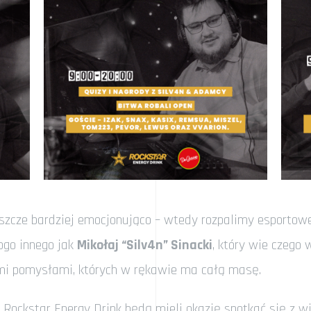
eszcze bardziej emocjonująco – wtedy rozpalimy esportow
kogo innego jak
Mikołaj “Silv4n” Sinacki
, który wie czego 
ymi pomysłami, których w rękawie ma całą masę.
ockstar Energy Drink będą mieli okazję spotkać się z w