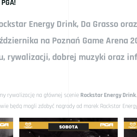
 PGA!
ckstar Energy Drink
,
Da Grasso
ora
ździernika na
Poznań Game Arena 2
, rywalizacji, dobrej muzyki oraz i
y rywalizację na głównej scenie
Rockstar Energy Drink
wie będą mogli zdobyć nagrody od marek Rockstar Energy