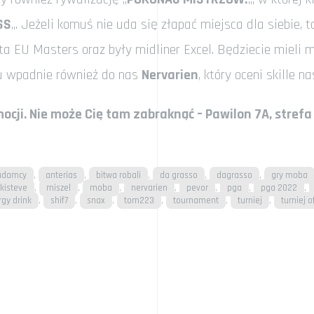
SS
„. Jeżeli komuś nie uda się złapać miejsca dla siebie, 
ista EU Masters oraz były midliner Excel. Będziecie mieli 
tu wpadnie również do nas
Nervarien
, który oceni skille n
ocji. Nie może Cię tam zabraknąć – Pawilon 7A, strefa
,
,
,
,
,
adamcy
anterias
bitwa robali
da grasso
dagrasso
gry moba
,
,
,
,
,
,
,
ukisteve
miszel
moba
nervarien
pevor
pga
pga 2022
,
,
,
,
,
,
rgy drink
shif7
snax
tom223
tournament
turniej
turniej o