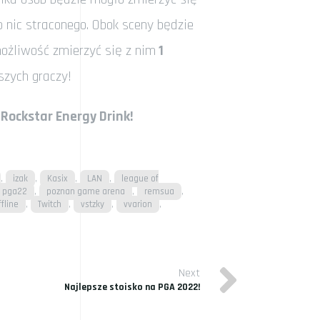
to nic straconego. Obok sceny będzie
możliwość zmierzyć się z nim
1
aszych graczy!
 Rockstar Energy Drink!
,
,
,
,
izak
Kasix
LAN
league of
,
,
,
pga22
poznan game arena
remsua
,
,
,
,
ffline
Twitch
vstzky
vvarion
Next
Next Post
Najlepsze stoisko na PGA 2022!