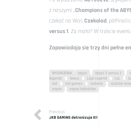
z naszymi „
Champions of the ABY
czekać na Was
Czekolad
, półfinal
versus 1
. Za mało? W trakcie even
Zapowiadają się trzy dni pełne em
,
,
WYDARZENIA
abyss
abyss 2 versus 2
,
,
,
,
legends
lewus
Liga Legend
LoL
l
Categories
,
,
,
riot
riot games
rockstar
rockstar ene
Tags
,
xayoo
xayoo industries
Previous
Nawigacja
Previous Post
JKB GAMING detronizuje XI!
wpisu