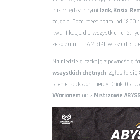
nas między innymi
Izak
,
Kasix
,
Re
zdjęcie. Poza meetingami od 12:00 r
kwalifikacje dla wszystkich chętnyc
zespołami – BAMBIKI, w skład któ
Na niedzielę czekają z pewnością f
wszystkich chętnych
. Zgłosiło się
scenie Rockstar Energy Drink. Osta
VVarionem
oraz
Mistrzowie ABYSS 