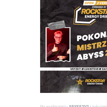
Po wydarzeniu
ABYSS2V2
szykujem