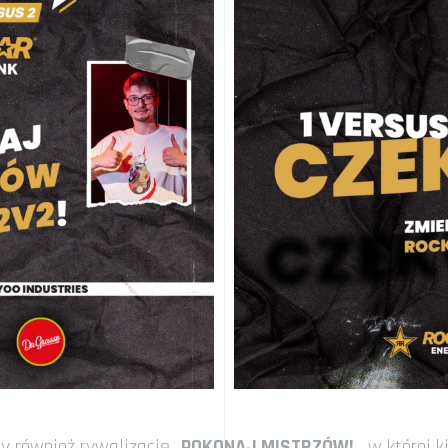
y również rywalizację „
POKONAJ MISTRZÓW!
„, w której 