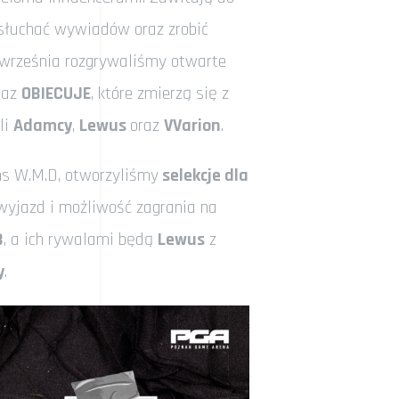
osłuchać wywiadów oraz zrobić
 września rozgrywaliśmy otwarte
raz
OBIECUJE
, które zmierzą się z
li
Adamcy
,
Lewus
oraz
VVarion
.
rms W.M.D, otworzyliśmy
selekcje dla
 wyjazd i możliwość zagrania na
B
, a ich rywalami będą
Lewus
z
y
.