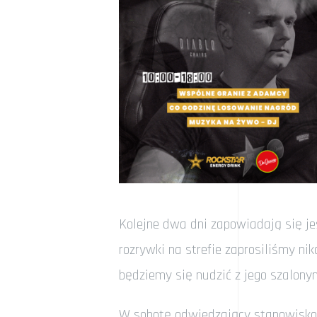
Kolejne dwa dni zapowiadają się j
rozrywki na strefie zaprosiliśmy ni
będziemy się nudzić z jego szalon
W sobotę odwiedzający stanowisko R