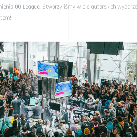
tnienia GG League. Stworzyliśmy wiele autorskich wydarz
rtem!