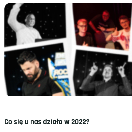
Drink
na
PGA23!”
Co się u nas działo w 2022?