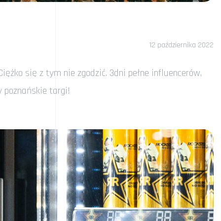
12 października 2022
żko się z tym nie zgodzić. 3dni pełne influencerów,
y poznańskie targi!