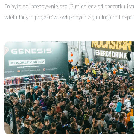
To było najintensywniejsze 12 miesięcy od początku is
wielu innych projektów związanych z gamingiem i espo