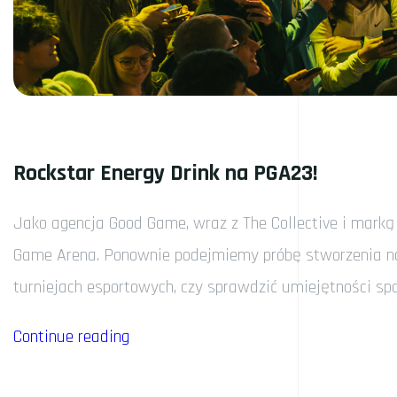
Rockstar Energy Drink na PGA23!
Jako agencja Good Game, wraz z The Collective i marką
Game Arena. Ponownie podejmiemy próbę stworzenia naj
turniejach esportowych, czy sprawdzić umiejętności sp
„Rockstar
Continue reading
Energy