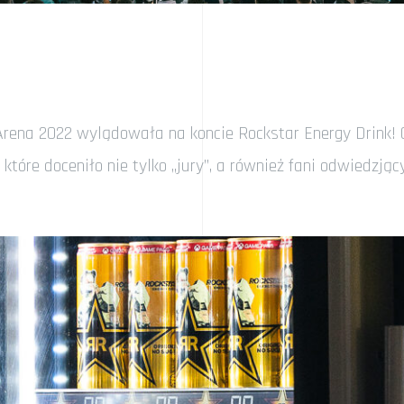
ena 2022 wylądowała na koncie Rockstar Energy Drink! Cię
które doceniło nie tylko „jury”, a również fani odwiedzjąc