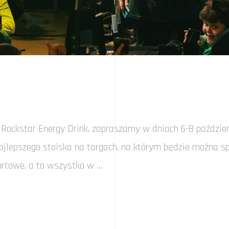
 Rockstar Energy Drink, zapraszamy w dniach 6-8 paździe
lepszego stoiska na targach, na którym będzie można sp
ortowe, a to wszystko w …