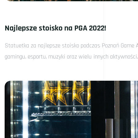
Najlepsze stoisko na PGA 2022!
Statuetka za najlepsze stoisko podczas Poznań Game Ar
gamingu, esportu, muzyki oraz wielu innych aktywności, 