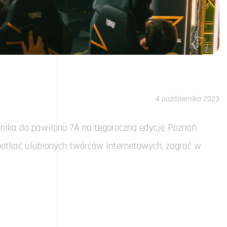
4 października 2023
rnika do pawilonu 7A na tegoroczną edycję Poznań
otkać ulubionych twórców internetowych, zagrać w