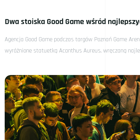
Dwa stoiska Good Game wśród najlepszy
Agencja Good Game podczas targów Poznań Game Arena 
wyróżnione statuetką Acanthus Aureus, wręczaną najle