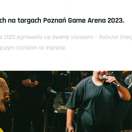
ch na targach Poznań Game Arena 2023.
2023 zajmowała się dwoma stoiskami – Rockstar Energy 
pszym stoiskom na imprezie.