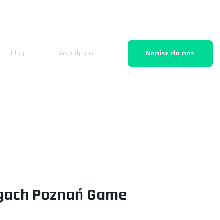
Blog
Współpraca
Napisz do nas
rgach Poznań Game