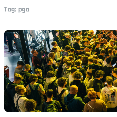
Tag:
pga