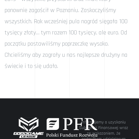
ponownie zagościł w Poznaniu. Zaskoczyliśmy
wszystkich. Rok wcześniej pula nagród sięgała 100
tysięcy złoty… tym razem 100 tysięcy, ale euro. Od
początku postawiliśmy poprzeczkę wysoko.
Chcieliśmy aby zagrały u nas najlepsze drużyny na
świecie i to się udało.
Informujemy o uzyskaniu
Subwencji Finansowej wraz
ze wskazaniem, że