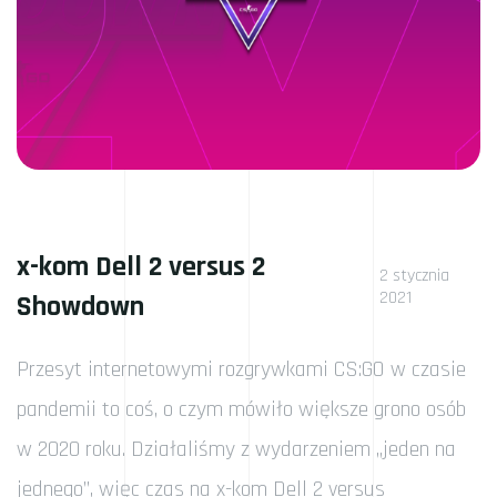
x-kom Dell 2 versus 2
2 stycznia
2021
Showdown
Przesyt internetowymi rozgrywkami CS:GO w czasie
pandemii to coś, o czym mówiło większe grono osób
w 2020 roku. Działaliśmy z wydarzeniem „jeden na
jednego”, więc czas na x-kom Dell 2 versus