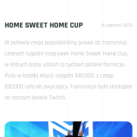
HOME SWEET HOME CUP
14 czerwca 2020
W połowie maja pozyskaliśmy prawa do transmisji
czterech tygodni rozgrywek Home Sweet Home Cup,
w których brały udział co tydzień polskie formacje.
Pula w każdej edycji sięgała $40,000, z czego
$30,000 szło do zwycięzcy. Transmisja była dostępna
na naszym kanale Twitch.