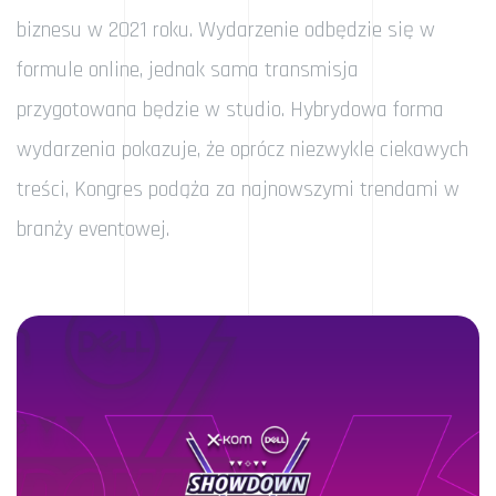
biznesu w 2021 roku. Wydarzenie odbędzie się w
formule online, jednak sama transmisja
przygotowana będzie w studio. Hybrydowa forma
wydarzenia pokazuje, że oprócz niezwykle ciekawych
treści, Kongres podąża za najnowszymi trendami w
branży eventowej.