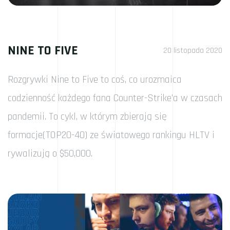
NINE TO FIVE
20 listopada 2020
Rozgrywki Nine to Five to coś, co urozmaica
codzienność każdego fana Counter-Strike’a w czasach
pandemii. To cykl, w którym zbierają się
formacje(TOP20-40) ze światowego rankingu HLTV i
rywalizują o $50,000.