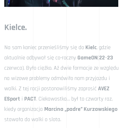
Kielce.
Na sam koniec przenieśliśmy się do
Kielc
, gdzie
aktualnie odbywał się co-roczny
GameON
(
22
–
23
czerwca). Było ciężko. Aż dwie formacje ze względu
na wizowe problemy odmówiło nam przyjazdu i
walki. Z tej racji postanowiliśmy zaprosić
AVEZ
ESport
i
PACT
. Ciekawostka… był to czwarty raz,
kiedy organizacja
Marcina „padre” Kurzawskiego
stawała do walki o slota.