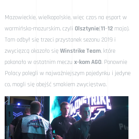
Mazowieckie, wielkopolskie, więc czas na esport w
warmińsko-mazurskim, czyli
Olsztynie
(
11
–
12
maja).
Tam odbył się trzeci przystanek sezonu 2019 i
zwycięzcą okazało się
Winstrike Team
, które
pokonało w ostatnim meczu
x-kom AGO
. Ponownie
Polacy polegli w najważniejszym pojedynku i jedyne
co, mogli się obejść smakiem zwycięstwa.