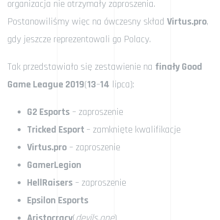
organizacja nie otrzymały zaproszenia.
Postanowiliśmy więc na ówczesny skład
Virtus.pro
,
gdy jeszcze reprezentowali go Polacy.
Tak przedstawiało się zestawienie na
finały Good
Game League 2019
(
13
–
14
lipca):
G2 Esports
– zaproszenie
Tricked Esport
– zamknięte kwalifikacje
Virtus.pro
– zaproszenie
GamerLegion
HellRaisers
– zaproszenie
Epsilon Esports
Aristocracy
(
devils.one
)