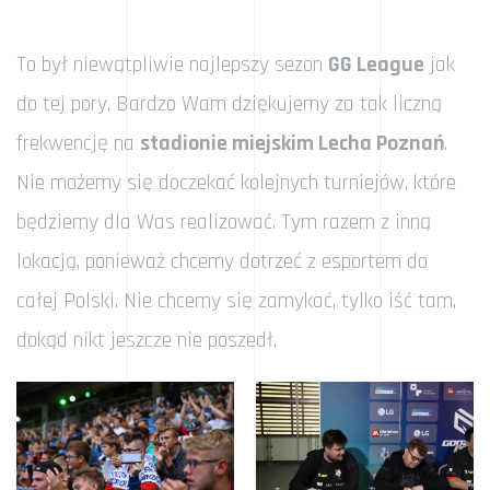
To był niewątpliwie najlepszy sezon
GG League
jak
do tej pory. Bardzo Wam dziękujemy za tak liczną
frekwencję na
stadionie miejskim Lecha Poznań
.
Nie możemy się doczekać kolejnych turniejów, które
będziemy dla Was realizować. Tym razem z inną
lokacją, ponieważ chcemy dotrzeć z esportem do
całej Polski. Nie chcemy się zamykać, tylko iść tam,
dokąd nikt jeszcze nie poszedł.