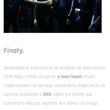
Finały.
Bezpośrednie zaproszenie ze względu na zwycięstwo
2018 edycji miało otrzymać
x-kom team
. Przed
rozpoczęciem się naszego wydarzenia organizacja ta
została połączona z
AGO
. Sporo się działo, ale
ostateczna decyzja zapadła. Ani jedna, ani druga