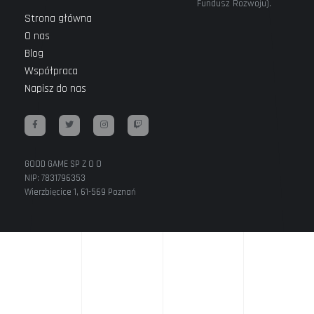
Fundusz Rozwoju).
Strona główna
O nas
Blog
Współpraca
Napisz do nas
GOOD GAME SP Z O O
NIP: 7831796353
Wierzbięcice 1, 61-569 Poznań