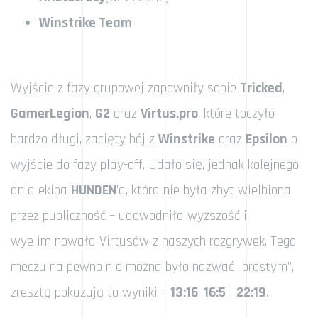
Winstrike Team
Wyjście z fazy grupowej zapewniły sobie
Tricked
,
GamerLegion
,
G2
oraz
Virtus.pro
, które toczyło
bardzo długi, zacięty bój z
Winstrike
oraz
Epsilon
o
wyjście do fazy play-off. Udało się, jednak kolejnego
dnia ekipa
HUNDEN
’a, która nie była zbyt wielbiona
przez publiczność – udowodniła wyższość i
wyeliminowała Virtusów z naszych rozgrywek. Tego
meczu na pewno nie można było nazwać „prostym”,
zresztą pokazują to wyniki –
13:16
,
16:5
i
22:19
.