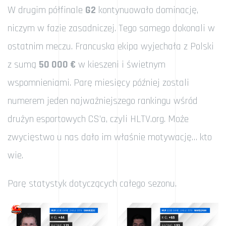
W drugim półfinale
G2
kontynuowało dominację,
niczym w fazie zasadniczej. Tego samego dokonali w
ostatnim meczu. Francuska ekipa wyjechała z Polski
z sumą
50 000 €
w kieszeni i świetnym
wspomnieniami. Parę miesięcy później zostali
numerem jeden najważniejszego rankingu wśród
drużyn esportowych CS’a, czyli HLTV.org. Może
zwycięstwo u nas dało im właśnie motywację… kto
wie.
Parę statystyk dotyczących całego sezonu.