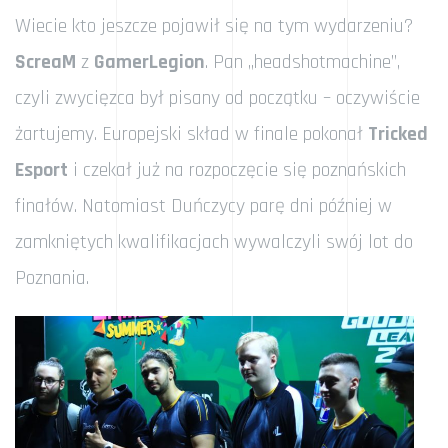
Wiecie kto jeszcze pojawił się na tym wydarzeniu?
ScreaM
z
GamerLegion
. Pan „headshotmachine”,
czyli zwycięzca był pisany od początku – oczywiście
żartujemy. Europejski skład w finale pokonał
Tricked
Esport
i czekał już na rozpoczęcie się poznańskich
finałów. Natomiast Duńczycy parę dni później w
zamkniętych kwalifikacjach wywalczyli swój lot do
Poznania.