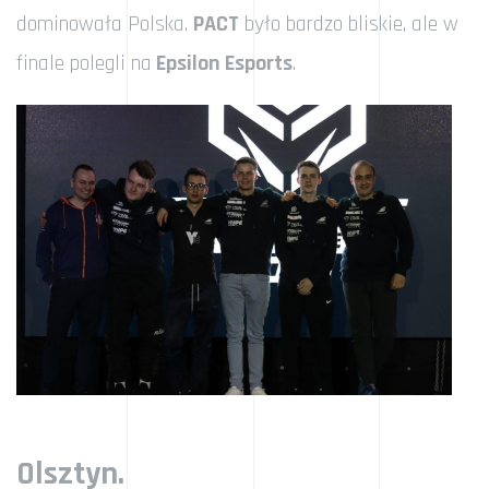
dominowała Polska.
PACT
było bardzo bliskie, ale w
finale polegli na
Epsilon Esports
.
Olsztyn.