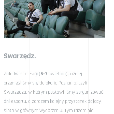
Swarzędz.
Zaledwie miesiąc(
6
–
7
kwietnia) później
przenieśliśmy się do okolic Poznania, czyli
Swarzędza, w którym postawiliśmy zorganizować
dni esportu, a zarazem kolejny przystanek dający
slota w głównym wydarzeniu. Tym razem nie