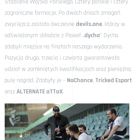
Stadionie Wojska Polskiego. Cztery polskie i cztery
zagraniczne formacje. Po dwóch dniach zmagań
zwycięzcą zostało ówczesne
devils.one
, którzy w
odświeżonym składzie z Paweł „
dycha
” Dycha
zdobyli miejsce na finałach naszego wydarzenia.
Pozycja druga, trzecia i czwarta gwarantowała
udział w zamkniętych kwalifikacjach oraz pieniężną
pulę nagród. Zdobyły je –
NoChance
,
Tricked Esport
oraz
ALTERNATE aTTaX
.