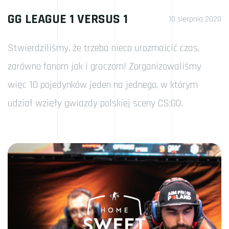
GG LEAGUE 1 VERSUS 1
10 sierpnia 2020
Stwierdziliśmy, że trzeba nieco urozmaicić czas,
zarówno fanom jak i graczom! Zorganizowaliśmy
więc 10 pojedynków jeden na jednego, w którym
udział wzięły gwiazdy polskiej sceny CS:GO.