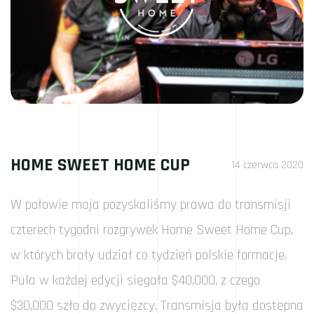
HOME SWEET HOME CUP
14 czerwca 2020
W połowie maja pozyskaliśmy prawa do transmisji
czterech tygodni rozgrywek Home Sweet Home Cup,
w których brały udział co tydzień polskie formacje.
Pula w każdej edycji sięgała $40,000, z czego
$30,000 szło do zwycięzcy. Transmisja była dostępna