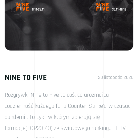
NINE TO FIVE
20 listopada 2020
Rozgrywki Nine to Five to coś, co urozmaica
codzienność każdego fana Counter-Strike’a w czasach
pandemii. To cykl, w którym zbierają się
formacje(TOP20-40) ze światowego rankingu HLTV i