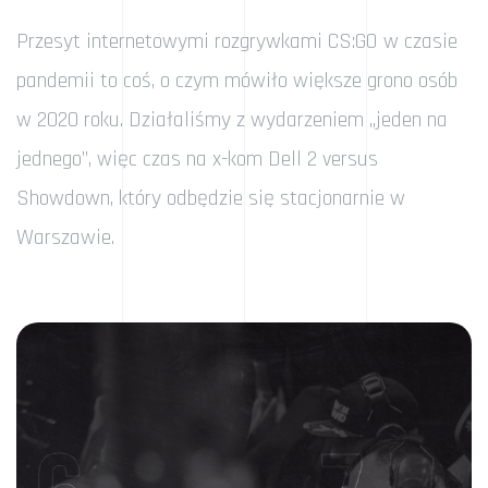
Przesyt internetowymi rozgrywkami CS:GO w czasie
pandemii to coś, o czym mówiło większe grono osób
w 2020 roku. Działaliśmy z wydarzeniem „jeden na
jednego”, więc czas na x-kom Dell 2 versus
Showdown, który odbędzie się stacjonarnie w
Warszawie.