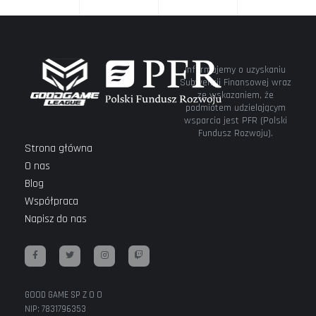
Informujemy o uzyskaniu
Subwencji Finansowej wraz
ze wskazaniem, że
podmiotem udzielającym
wsparcia jest PFR (Polski
Fundusz Rozwoju).
Strona główna
O nas
Blog
Współpraca
Napisz do nas
GOOD GAME SP Z O O
NIP: 7831796353