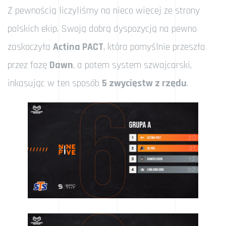
Z pewnością liczyliśmy na nieco więcej ze strony
polskich ekip. Swoją dobrą dyspozycją na pewno
zaskoczyła
Actina PACT
, która pomyślnie przeszła
przez fazę
Dawn
, a potem system szwajcarski,
inkasując w ten sposób
5 zwycięstw z rzędu
.