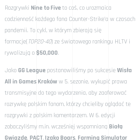
Rozgrywki
Nine to Five
to coś, co urozmaica
codzienność każdego fana Counter-Strike’a w czasach
pandemii. To cykl, w którym zbierają się
formacje(
TOP20-40
) ze światowego rankingu HLTV i
rywalizują o
$50,000
.
Jako
GG League
postanowiliśmy po sukcesie
Wisła
All in Games Kraków
w 5. sezonie, wykupić prawa
transmisyjne do tego wydarzenia, aby zaoferować
rozrywkę polskim fanom, którzy chcieliby oglądać te
rozgrywki z polskim komentarzem. W 6. edycji
zobaczyliśmy m.in. wcześniej wspomnianą
Białą
Gwiazdę
,
PACT
,
Izako Boars
,
Farming Simulator