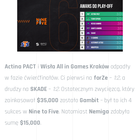
Actina PACT
i
Wisła All in Games Kraków
odpadły
w fazie ćwierćfinałów. Ci pierwsi na
forZe
–
1:2
, a
drudzy na
SKADE
–
1:2
. Ostatecznym zwycięzcą, który
zainkasował
$35,000
zostało
Gambit
– był to ich 4
sukces w
Nine to Five
. Natomiast
Nemiga
zdobyła
sumę
$15,000
.