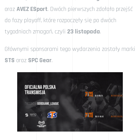
oraz
AVEZ ESport
. Dwóch pierwszych zdołało przejść
do fazy playoff, które rozpoczęły się po dwóch
tygodniach zmagań, czyli
23 listopada
.
Głównymi sponsorami tego wydarzenia zostały marki
STS
oraz
SPC Gear
.