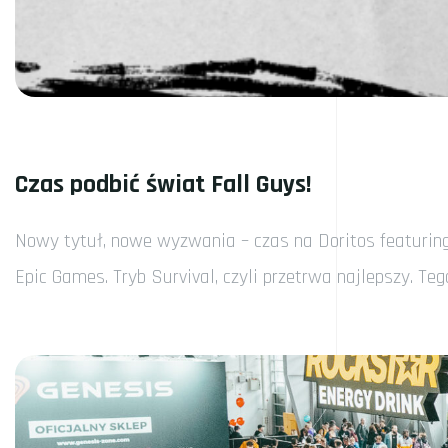
Czas podbić świat Fall Guys!
Nowy tytuł, nowe wyzwania – czas na Doritos featuring 
Epic Games. Tryb Survival, czyli przetrwa najlepszy. Te