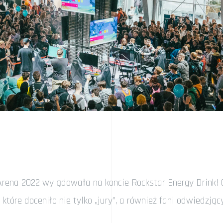
ena 2022 wylądowała na koncie Rockstar Energy Drink! Cię
które doceniło nie tylko „jury”, a również fani odwiedzjąc