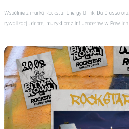
Wspólnie z marką Rockstar Energy Drink, Da Grasso or
rywalizacji, dobrej muzyki oraz influencerów w Pawiloni