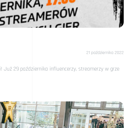
21 października 2022
! Już 29 października influencerzy, streamerzy w grze