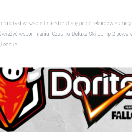
informatyki w szkole i nie starał się pobić rekordów sa
wieżyć wspomnienia! Czas na Deluxe Ski Jump 2 powered b
_League!