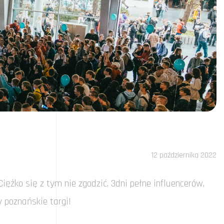
12 października 2022
żko się z tym nie zgodzić. 3dni pełne influencerów,
y poznańskie targi!