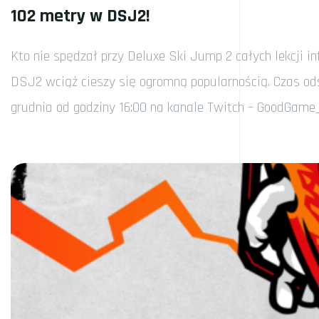
102 metry w DSJ2!
Kto nie spędzał przy Deluxe Ski Jump 2 całych lekcji 
DSJ2 wciąż cieszy się ogromną popularnością. Czas odś
grudnia od godziny 16:00 na kanale Twitch – GoodGame