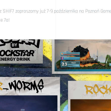
az SHIF7 zapraszamy już 7-9 października na Poznań Ga
e 7a!