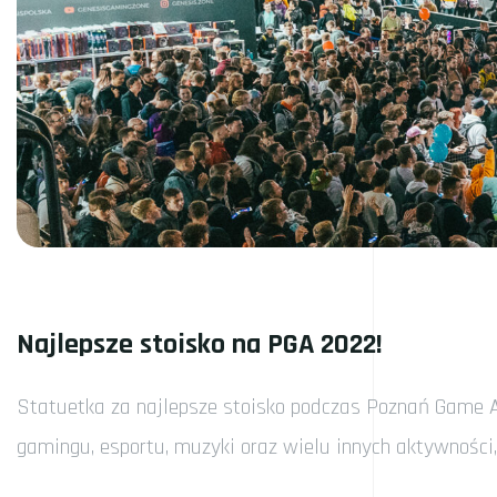
Najlepsze stoisko na PGA 2022!
Statuetka za najlepsze stoisko podczas Poznań Game Ar
gamingu, esportu, muzyki oraz wielu innych aktywności, 