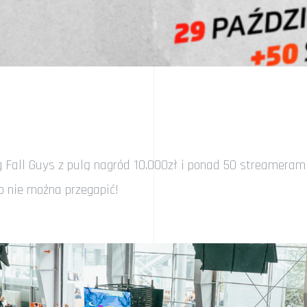
Fall Guys z pulą nagród 10.000zł i ponad 50 streamerami
go nie można przegapić!