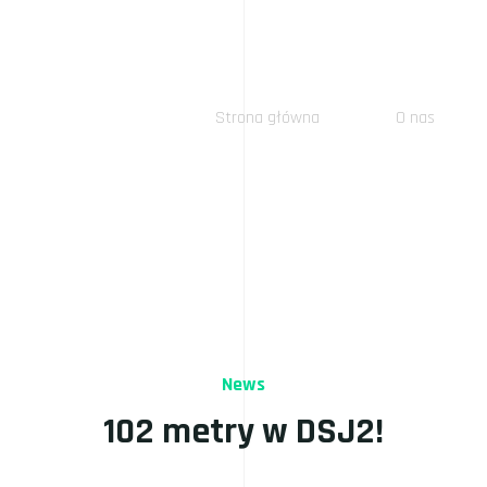
Strona główna
O nas
News
102 metry w DSJ2!