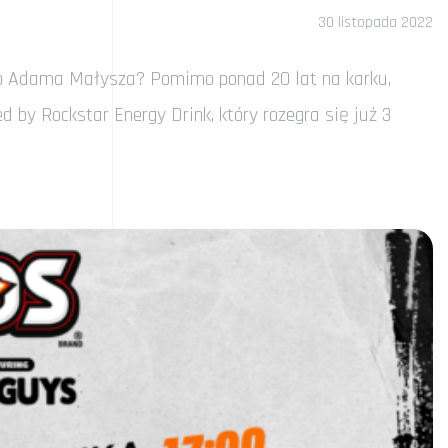
30 listopada 2022
mego Adama Małysza? Pomimo ponad 20 lat na karku,
y Rockstar Energy Drink, który rozegra się już 3