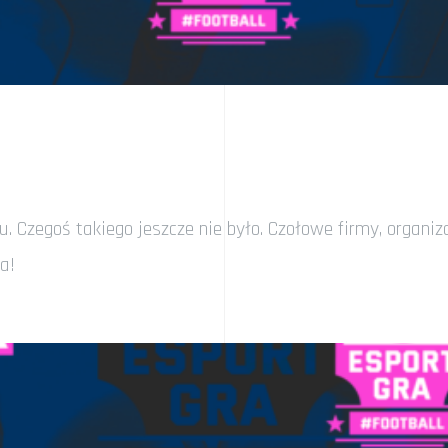
. Czegoś takiego jeszcze nie było. Czołowe firmy, organi
a!