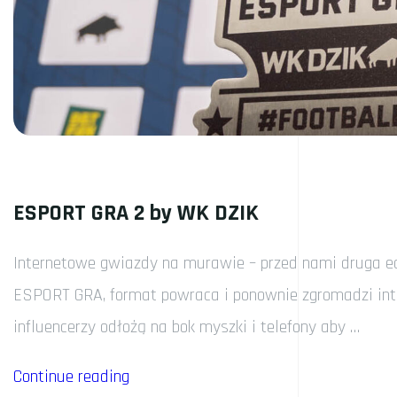
ESPORT GRA 2 by WK DZIK
Internetowe gwiazdy na murawie – przed nami druga e
ESPORT GRA, format powraca i ponownie zgromadzi inter
influencerzy odłożą na bok myszki i telefony aby …
„ESPORT
Continue reading