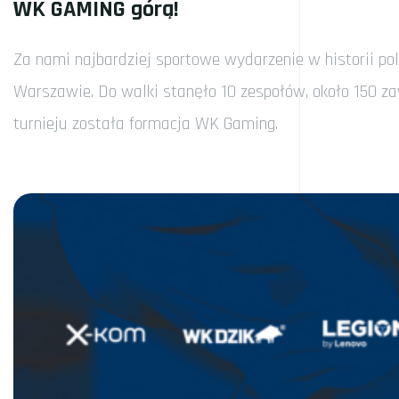
WK GAMING górą!
Za nami najbardziej sportowe wydarzenie w historii pol
Warszawie. Do walki stanęło 10 zespołów, około 150 za
turnieju została formacja WK Gaming.