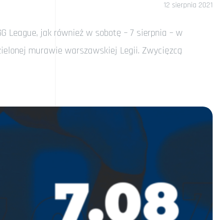
12 sierpnia 2021
G League, jak również w sobotę – 7 sierpnia – w
zielonej murawie warszawskiej Legii. Zwycięzcą