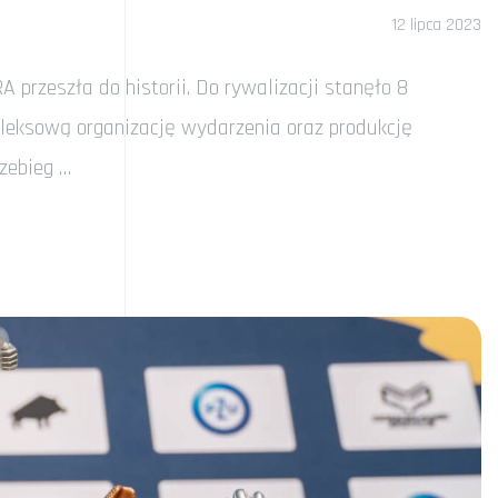
12 lipca 2023
rzeszła do historii. Do rywalizacji stanęło 8
pleksową organizację wydarzenia oraz produkcję
zebieg …