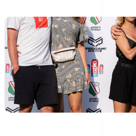
GRA
2
by
WK
DZIK”