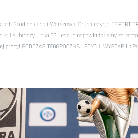
tach Stadionu Legii Warszawa. Druga edycja ESPORT GRA p
zza kulis” branży. Jako GG League odpowiadaliśmy za kom
aszej pracy! PODCZAS TEGOROCZNEJ EDYCJI WYSTĄPILI: Pr