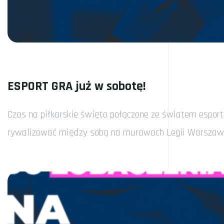
ESPORT GRA już w sobotę!
Czas na piłkarskie święto połączone ze światem esportu
rywalizować między sobą na murawach Legii Warszaw