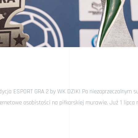
dycja ESPORT GRA 2 by WK DZIK! Po niezaprzeczalnym suk
netowe osobistości na piłkarskiej murawie. Już 1 lipca n