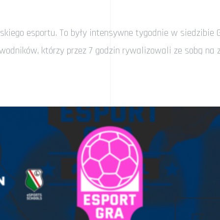
skiego esportu. To były intensywne tygodnie w siedzibie G
wodników, którzy przez 7 godzin rywalizowali ze sobą na 