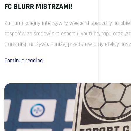
FC BLURR MISTRZAMI!
Za nami kolejny intensywny weekend spędzony na obiek
zespołów ze środowiska esportu, youtube, rapu oraz „
transmisji na żywo. Poniżej przedstawiamy efekty n
„FC
Continue reading
BLURR
MISTRZAMI!”