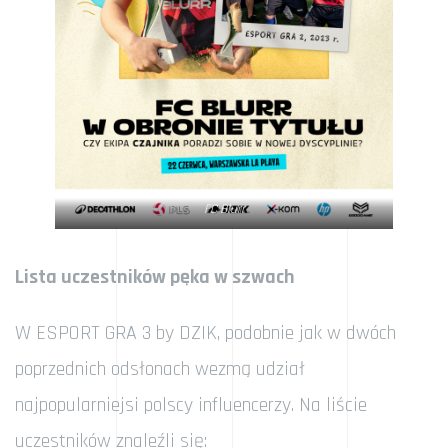
FC Blurr
Lista uczestników pęka w szwach
W ESPORT GRA 3 by DZIK, podobnie jak w dwóch
poprzednich odsłonach wezmą udział
najpopularniejsi polscy influencerzy. Na liście
uczestników znaleźli się: