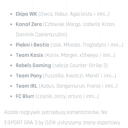
Ekipa WK
(Owca, Robur, Agaciasta i inni…)
Kanał Zero
(Człowiek Warga, Izabella Krzan,
Dominik Czeremuszkin)
Piękni i Bestia
(Izak, Młooda, Troglodyta i inni…)
Team Kasix
(Kasix, Morgen, xSheeya i inni…)
Rebels Gaming
(sekcja Counter-Strike 2)
Team Pony
(Fusialka, Kwolczi, Mendi i inni…)
Team IRL
(Azdus, Gangamurun, Franio i inni…)
FC Blurr
(czvjnik, ostry, arturo i inni…)
Każde rozgrywki potrzebują komentatorów. Na
ESPORT GRA 3 by DZIK usłyszymy znany esportowy