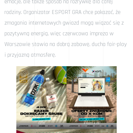
emocje, ale także sposób na rozrywkę dla całej
rodziny. Organizator ESPORT GRA chce pokazać, że
zmagania internetowych gwiazd mogą wiązać się z
pozytywną energią, więc czerwcowa impreza w
Warszawie stawia na dobrą zabawę, ducha fair-play
i przyjazną atmosferę.
DZIK
x-kom x HP