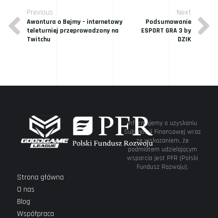
Previous
Next
Nawigacja
Previous Post
Next Post
Awantura o Bejmy – internetowy
Podsumowanie
wpisu
teleturniej przeprowadzony na
ESPORT GRA 3 by
Twitchu
DZIK
Informujemy o uzyskaniu
Subwencji Finansowej wraz
ze wskazaniem, że
podmiotem udzielającym
wsparcia jest PFR (Polski
Fundusz Rozwoju).
Strona główna
O nas
Blog
Współpraca