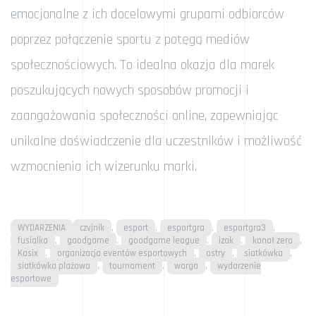
emocjonalne z ich docelowymi grupami odbiorców
poprzez połączenie sportu z potęgą mediów
społecznościowych. To idealna okazja dla marek
poszukujących nowych sposobów promocji i
zaangażowania społeczności online, zapewniając
unikalne doświadczenie dla uczestników i możliwość
wzmocnienia ich wizerunku marki.
,
,
,
,
WYDARZENIA
czvjnik
esport
esportgra
esportgra3
,
,
,
,
,
fusialka
goodgame
goodgame league
izak
kanał zero
Categories
,
,
,
,
Kasix
organizacja eventów esportowych
ostry
siatkówka
Tags
,
,
,
siatkówka plażowa
tournament
warga
wydarzenie
esportowe