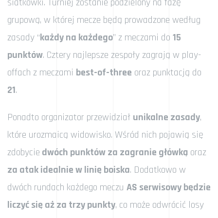
siatkówki. Turniej zostanie podzielony na fazę
grupową, w której mecze będą prowadzone według
zasady “
każdy na każdego
” z meczami do
15
punktów
. Cztery najlepsze zespoły zagrają w play-
offach z meczami
best-of-three
oraz punktacją do
21
.
Ponadto organizator przewidział
unikalne zasady
,
które urozmaicą widowisko. Wśród nich pojawią się
zdobycie
dwóch punktów za zagranie główką
oraz
za atak idealnie w linię boiska
. Dodatkowo w
dwóch rundach każdego meczu
AS serwisowy będzie
liczyć się aż za trzy punkty
, co może odwrócić losy