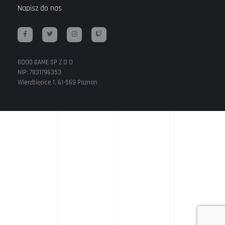
Napisz do nas
GOOD GAME SP Z O O
NIP: 7831796353
Wierzbięcice 1, 61-569 Poznań