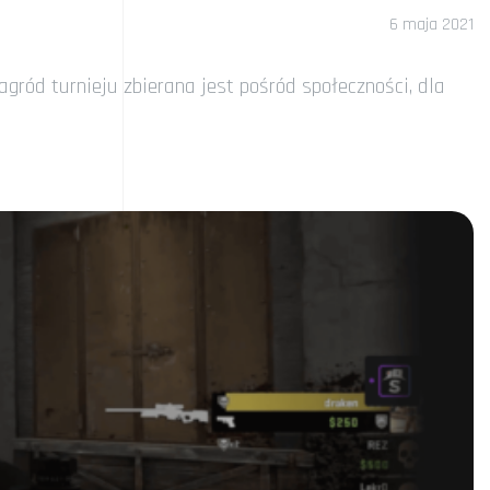
6 maja 2021
ród turnieju zbierana jest pośród społeczności, dla