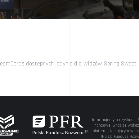
eamCards dostępnych jedynie dla widzów Spring Sweet Sp
Informujemy o uzyskaniu 
Finansowej wraz ze wskaz
podmiotem udzielającym wspa
(Polski Fundusz Rozw