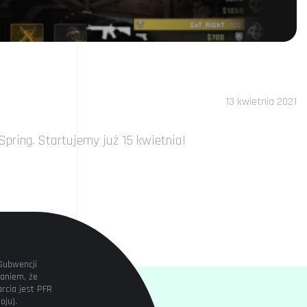
13 kwietnia 2021
ring. Startujemy już 15 kwietnia!
Subwencji
aniem, że
rcia jest PFR
oju).