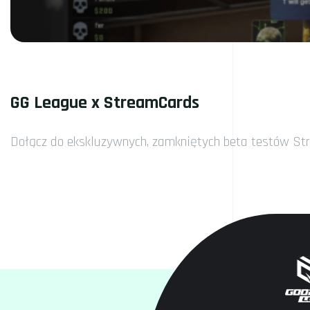
GG League x StreamCards
Dołącz do ekskluzywnych, zamkniętych beta testów Str