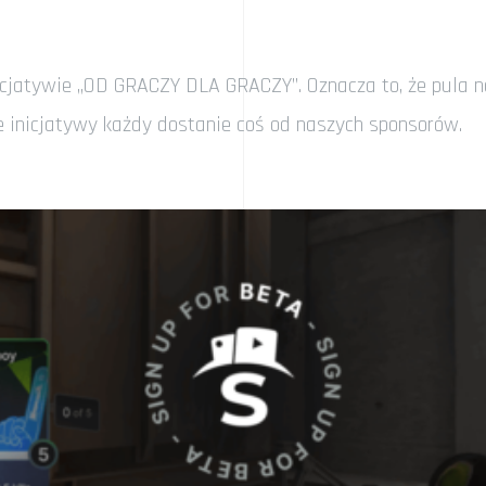
jatywie „OD GRACZY DLA GRACZY”. Oznacza to, że pula nag
e inicjatywy każdy dostanie coś od naszych sponsorów.