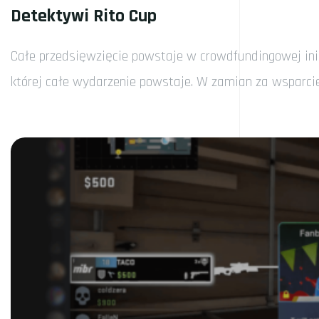
Detektywi Rito Cup
Całe przedsięwzięcie powstaje w crowdfundingowej inic
której całe wydarzenie powstaje. W zamian za wsparci