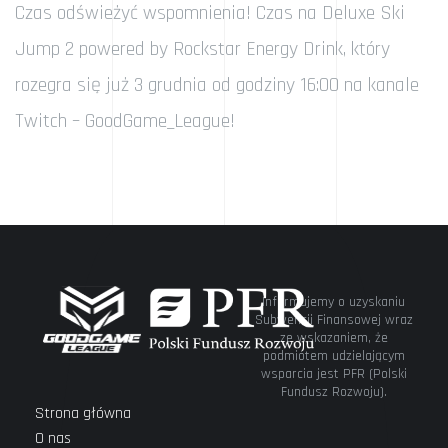
Czas odświeżyć wspomnienia! Czas na Deluxe Ski
Jump 2 powered by Rockstar Energy Drink, który
rozegra się już 3 grudnia od godziny 16:00 na kanale
Twitch – GoodGame_League!
Informujemy o uzyskaniu
Subwencji Finansowej wraz
ze wskazaniem, że
podmiotem udzielającym
wsparcia jest PFR (Polski
Fundusz Rozwoju).
Strona główna
O nas