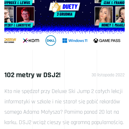
102 metry w DSJ2!
30 listopada 2022
Kto nie spędzał przy Deluxe Ski Jump 2 całych lekcji
informatyki w szkole i nie starał się pobić rekordów
samego Adama Małysza? Pomimo ponad 20 lat na
karku, DSJ2 wciąż cieszy się ogromną popularnością.