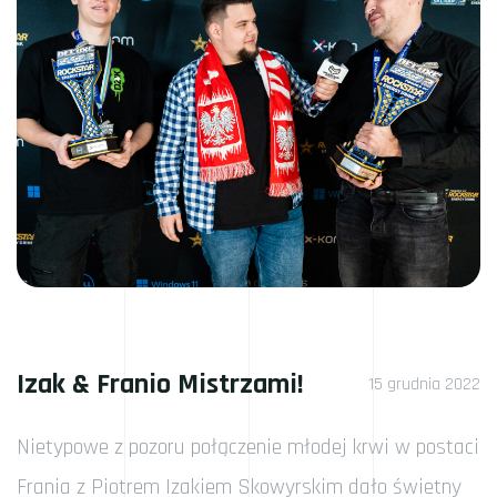
Izak & Franio Mistrzami!
15 grudnia 2022
Nietypowe z pozoru połączenie młodej krwi w postaci
Frania z Piotrem Izakiem Skowyrskim dało świetny