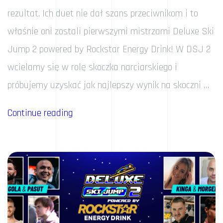
rezultat. Ich duet nie dał szans przeciwnikom i to
właśnie oni zostali pierwszymi mistrzami Deluxe Ski
Jump 2 powered by Rockstar Energy Drink! W DSJ 2
wcielamy się w rolę skoczka narciarskiego i
próbujemy uzyskać jak najlepszy wynik na skoczni …
„Izak
Continue reading
&
Franio
Mistrzami!”