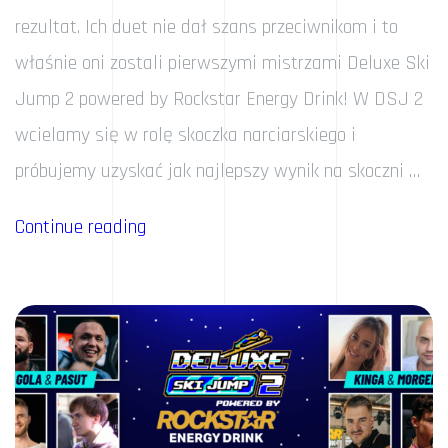
rezultat. Ich duet nie dał szans przeciwnikom i to
właśnie oni zostali pierwszymi mistrzami Deluxe Ski
Jump 2 powered by Rockstar Energy Drink! W DSJ 2
wcielamy się w rolę skoczka narciarskiego i
próbujemy uzyskać jak najlepszy wynik na skoczni …
„Izak
Continue reading
&
Franio
Mistrzami!”