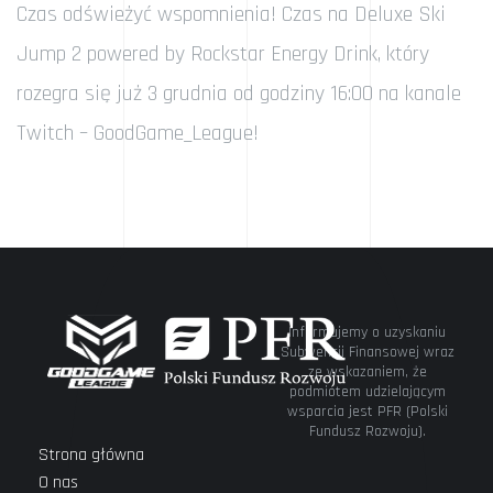
Czas odświeżyć wspomnienia! Czas na Deluxe Ski
Jump 2 powered by Rockstar Energy Drink, który
rozegra się już 3 grudnia od godziny 16:00 na kanale
Twitch – GoodGame_League!
Informujemy o uzyskaniu
Subwencji Finansowej wraz
ze wskazaniem, że
podmiotem udzielającym
wsparcia jest PFR (Polski
Fundusz Rozwoju).
Strona główna
O nas