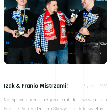
Izak & Franio Mistrzami!
15 grudnia 2022
Nietypowe z pozoru połączenie młodej krwi w postaci
Frania z Piotrem Izakiem Skowyrskim dało świetny