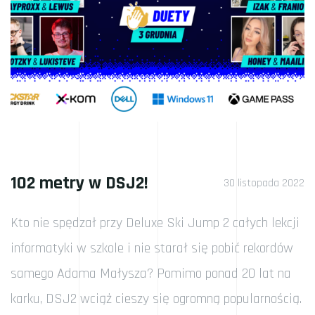
102 metry w DSJ2!
30 listopada 2022
Kto nie spędzał przy Deluxe Ski Jump 2 całych lekcji
informatyki w szkole i nie starał się pobić rekordów
samego Adama Małysza? Pomimo ponad 20 lat na
karku, DSJ2 wciąż cieszy się ogromną popularnością.