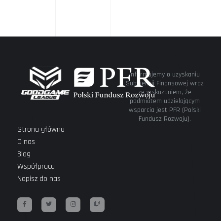
dziewczynami
wszystko
gra!”
Informujemy o uzyskaniu
Subwencji Finansowej wraz
ze wskazaniem, że
podmiotem udzielającym
wsparcia jest PFR (Polski
Fundusz Rozwoju).
Strona główna
O nas
Blog
Współpraca
Napisz do nas