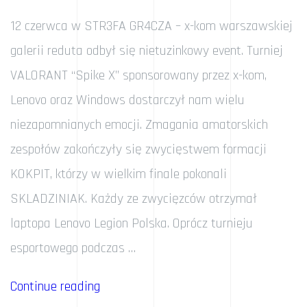
12 czerwca w STR3FA GR4CZA – x-kom warszawskiej
galerii reduta odbył się nietuzinkowy event. Turniej
VALORANT “Spike X” sponsorowany przez x-kom,
Lenovo oraz Windows dostarczył nam wielu
niezapomnianych emocji. Zmagania amatorskich
zespołów zakończyły się zwycięstwem formacji
KOKPIT, którzy w wielkim finale pokonali
SKLADZINIAK. Każdy ze zwycięzców otrzymał
laptopa Lenovo Legion Polska. Oprócz turnieju
esportowego podczas …
„Z
Continue reading