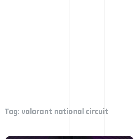
Tag:
valorant national circuit