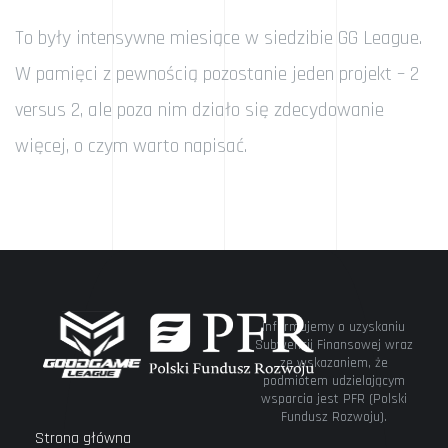
To były intensywne miesiące w siedzibie GG League.
W pamięci z pewnością pozostanie jeden projekt – 2
versus 2, ale poza nim działo się zdecydowanie
więcej, o czym warto napisać.
Informujemy o uzyskaniu
Subwencji Finansowej wraz
ze wskazaniem, że
podmiotem udzielającym
wsparcia jest PFR (Polski
Fundusz Rozwoju).
Strona główna