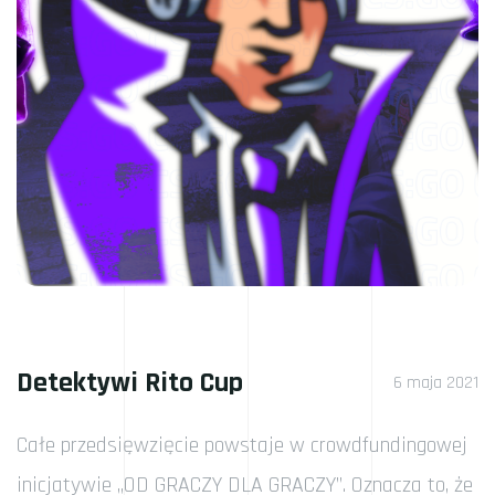
Detektywi Rito Cup
6 maja 2021
Całe przedsięwzięcie powstaje w crowdfundingowej
inicjatywie „OD GRACZY DLA GRACZY”. Oznacza to, że