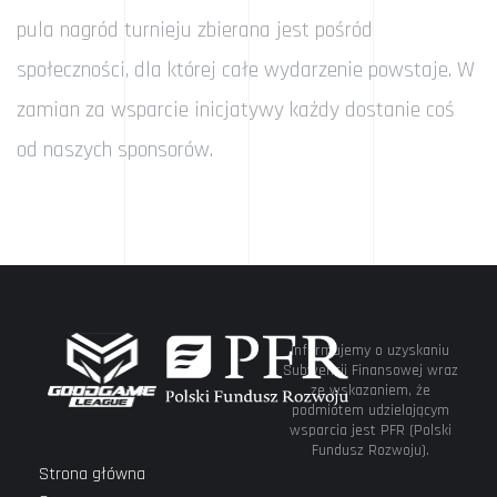
pula nagród turnieju zbierana jest pośród
społeczności, dla której całe wydarzenie powstaje. W
zamian za wsparcie inicjatywy każdy dostanie coś
od naszych sponsorów.
Informujemy o uzyskaniu
Subwencji Finansowej wraz
ze wskazaniem, że
podmiotem udzielającym
wsparcia jest PFR (Polski
Fundusz Rozwoju).
Strona główna