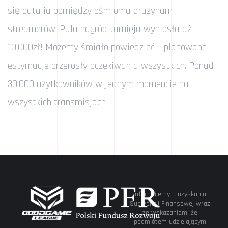
się batalia pomiędzy ośmioma drużynami
streamerów. Pula nagród turnieju wyniosła aż
10.000zł! Możemy śmiało powiedzieć – planowane
estymacje przerosły oczekiwania wszystkich. Ponad
30.000 użytkowników w jednym momencie na
wszystkich transmisjach!
Informujemy o uzyskaniu
Subwencji Finansowej wraz
ze wskazaniem, że
podmiotem udzielającym