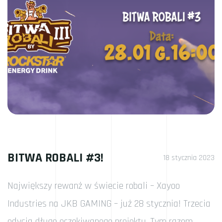
BITWA ROBALI #3!
18 stycznia 2023
Największy rewanż w świecie robali – Xayoo
Industries na JKB GAMING – już 28 stycznia! Trzecia
edycja długo oczekiwanego projektu. Tym razem