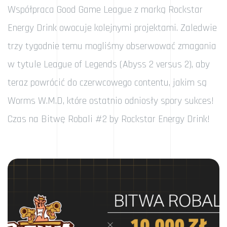
Współpraca Good Game League z marką Rockstar
Energy Drink owocuje kolejnymi projektami. Zaledwie
trzy tygodnie temu mogliśmy obserwować zmagania
w tytule League of Legends (Abyss 2 versus 2), aby
teraz powrócić do czerwcowego contentu, jakim są
Worms W.M.D, które ostatnio odniosły spory sukces!
Czas na Bitwę Robali #2 by Rockstar Energy Drink!