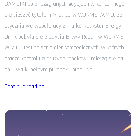
BAMBIKI po 3 rozegranych edycjach w końcu mogą
się cieszyć tytułem Mistrza w WORMS W.M.D. 28
stycznia we współpracy z marką Rockstar Energy
Drink odbyła się 3 edycja Bitwy Robali w WORMS
W.M.D. Jest to seria gier strategicznych, w których
gracze kontrolują drużynę robaków i mierzą się na
polu walki pełnym pułapek i broni. Na …
„BAMBIKI
Continue reading
MISTRZAMI
BITWY
ROBALI!”