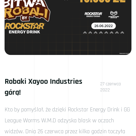
Robaki Xayoo Industries
27 czerwca
2022
górą!
Kto by pomyślał, że dzięki Rockstar Energy Drink i GG
League Worms W.M.D odzyska blask w oczach
widzów. Dnia 26 czerwca przez kilka godzin toczyła