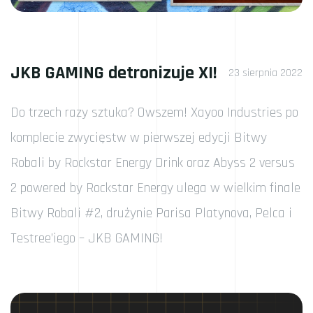
JKB GAMING detronizuje XI!
23 sierpnia 2022
Do trzech razy sztuka? Owszem! Xayoo Industries po
komplecie zwycięstw w pierwszej edycji Bitwy
Robali by Rockstar Energy Drink oraz Abyss 2 versus
2 powered by Rockstar Energy ulega w wielkim finale
Bitwy Robali #2, drużynie Parisa Platynova, Pelca i
Testree’iego – JKB GAMING!