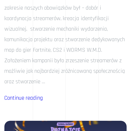
zakresie naszych obowiązków był – dobór i
koordynacja streamerów, kreacja identyfikacji
wizualnej, stworzenie mechaniki wydarzenia,
komunikacja projektu oraz stworzenie dedykowanych
map do gier Fortnite, CS2 i WORMS W.M.D.
Założeniem kampanii było zrzeszenie streamerów z
możliwie jak najbardziej zróżnicowaną społecznością
oraz stworzenie …
„Rockstar
Continue reading
Press
Play”