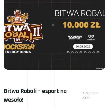
Bitwa Robali – esport na
18 sierpnia
2022
wesoło!