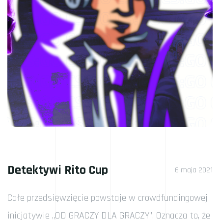
Detektywi Rito Cup
6 maja 2021
Całe przedsięwzięcie powstaje w crowdfundingowej
inicjatywie „OD GRACZY DLA GRACZY”. Oznacza to, że