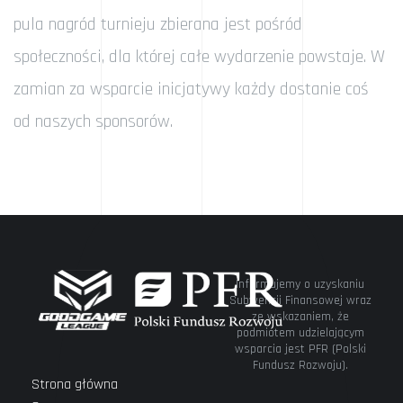
pula nagród turnieju zbierana jest pośród
społeczności, dla której całe wydarzenie powstaje. W
zamian za wsparcie inicjatywy każdy dostanie coś
od naszych sponsorów.
Informujemy o uzyskaniu
Subwencji Finansowej wraz
ze wskazaniem, że
podmiotem udzielającym
wsparcia jest PFR (Polski
Fundusz Rozwoju).
Strona główna