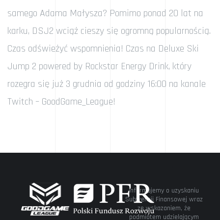
samego Adama Małysza? Pomimo ponad 20 lat na
karku, DSJ2 wciąż cieszy się ogromną popularnością.
Czas odświeżyć wspomnienia! Czas na Deluxe Ski
Jump 2 powered by Rockstar Energy Drink, który
rozegra się już 3 grudnia od godziny 16:00 na kanale
Twitch – GoodGame_League!
Informujemy o uzyskaniu
Subwencji Finansowej wraz
ze wskazaniem, że
podmiotem udzielającym