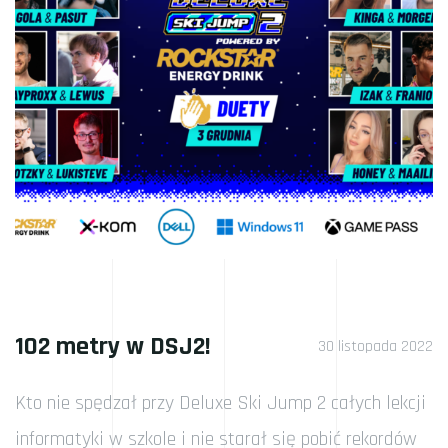
102 metry w DSJ2!
30 listopada 2022
Kto nie spędzał przy Deluxe Ski Jump 2 całych lekcji
informatyki w szkole i nie starał się pobić rekordów