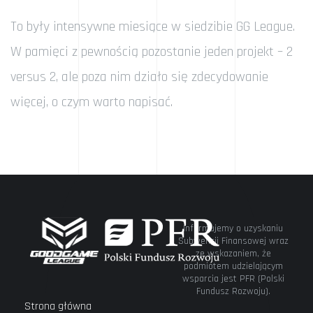
To były intensywne miesiące w siedzibie GG League.
W pamięci z pewnością pozostanie jeden projekt – 2
versus 2, ale poza nim działo się zdecydowanie
więcej, o czym warto napisać.
Informujemy o uzyskaniu
Subwencji Finansowej wraz
ze wskazaniem, że
podmiotem udzielającym
wsparcia jest PFR (Polski
Fundusz Rozwoju).
Strona główna