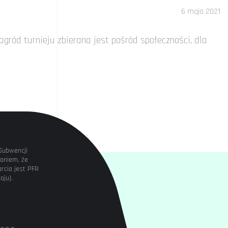
6 maja 2021
ród turnieju zbierana jest pośród społeczności, dla
Subwencji
aniem, że
rcia jest PFR
oju).