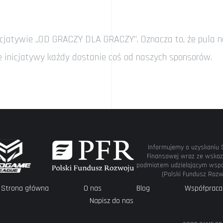
jatywie „OD GRACZY DLA GRACZY”. Oznacza to, że pula nag
e inicjatywy każdy dostanie coś od naszych sponsorów.
Informujemy o uzyskaniu 
Finansowej wraz ze wskaz
podmiotem udzielającym wspa
(Polski Fundusz Rozw
Strona główna
O nas
Blog
Współpraca
Napisz do nas