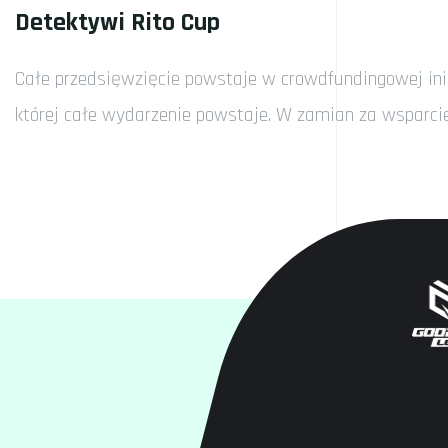
Detektywi Rito Cup
Całe przedsięwzięcie powstaje w crowdfundingowej inic
której całe wydarzenie powstaje. W zamian za wsparci