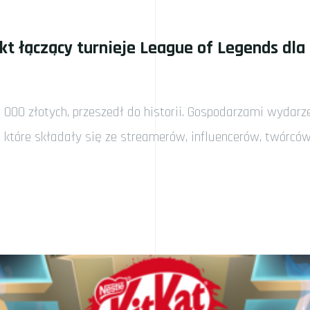
t łączący turnieje League of Legends dla 
0 000 złotych, przeszedł do historii. Gospodarzami wydarz
, które składały się ze streamerów, influencerów, twórcó