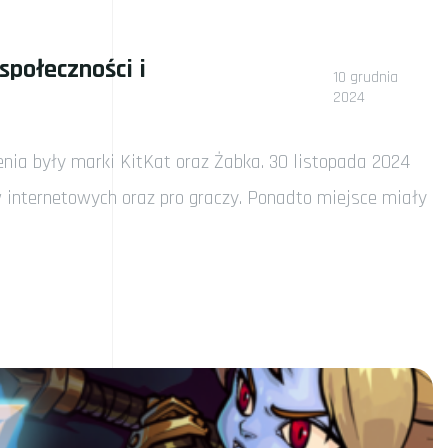
społeczności i
10 grudnia
2024
enia były marki KitKat oraz Żabka. 30 listopada 2024
w internetowych oraz pro graczy. Ponadto miejsce miały