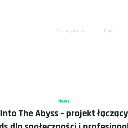
Strona główna
O nas
News
nto The Abyss – projekt łączący
s dla społeczności i profesjona