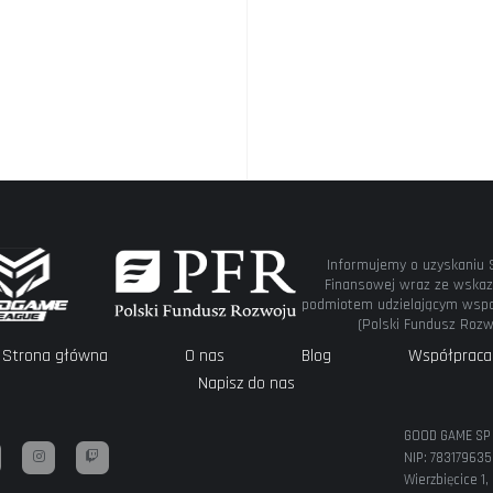
Informujemy o uzyskaniu 
Finansowej wraz ze wskaz
podmiotem udzielającym wspa
(Polski Fundusz Rozw
Strona główna
O nas
Blog
Współpraca
Napisz do nas
GOOD GAME SP 
NIP: 78317963
Wierzbięcice 1