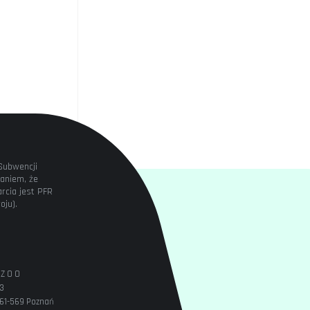
Subwencji
aniem, że
rcia jest PFR
oju).
Z O O
53
, 61-569 Poznań