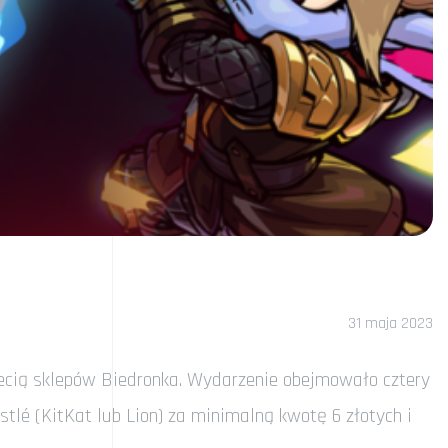
31 maja 2023
iecią sklepów Biedronka. Wydarzenie obejmowało cztery
tlé (KitKat lub Lion) za minimalną kwotę 6 złotych i