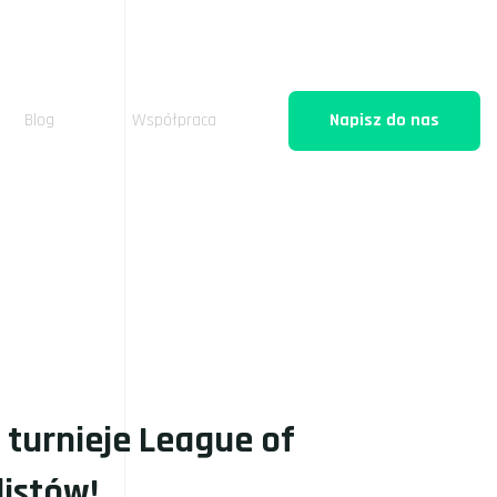
Blog
Współpraca
Napisz do nas
 turnieje League of
listów!