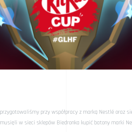
y przygotowaliśmy przy współpracy z marką Nestlé oraz s
 musięli w sieci sklepów Biedronka kupić batony marki Nes