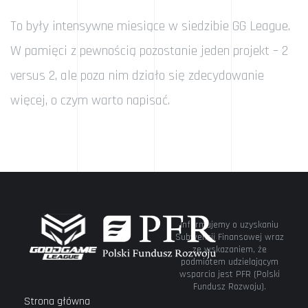
To były intensywne miesiące w siedzibie GG League.
W pamięci z pewnością pozostanie jeden projekt – 2
versus 2, ale poza nim działo się zdecydowanie
więcej, o czym warto napisać.
Informujemy o uzyskaniu
Subwencji Finansowej wraz
ze wskazaniem, że
podmiotem udzielającym
wsparcia jest PFR (Polski
Fundusz Rozwoju).
Strona główna