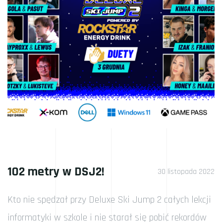
102 metry w DSJ2!
30 listopada 2022
Kto nie spędzał przy Deluxe Ski Jump 2 całych lekcji
informatyki w szkole i nie starał się pobić rekordów