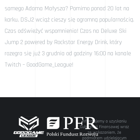
samego Adama Małysza? Pomimo ponad 20 lat na
karku, DSJ2 wciąż cieszy się ogromną popularnością.
Czas odświeżyć wspomnienia! Czas na Deluxe Ski
Jump 2 powered by Rockstar Energy Drink, który
rozegra się już 3 grudnia od godziny 16:00 na kanale
Twitch – GoodGame_League!
Informujemy o uzyskaniu
Subwencji Finansowej wraz
ze wskazaniem, że
podmiotem udzielającym