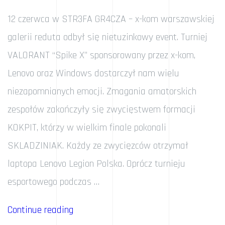
12 czerwca w STR3FA GR4CZA – x-kom warszawskiej
galerii reduta odbył się nietuzinkowy event. Turniej
VALORANT “Spike X” sponsorowany przez x-kom,
Lenovo oraz Windows dostarczył nam wielu
niezapomnianych emocji. Zmagania amatorskich
zespołów zakończyły się zwycięstwem formacji
KOKPIT, którzy w wielkim finale pokonali
SKLADZINIAK. Każdy ze zwycięzców otrzymał
laptopa Lenovo Legion Polska. Oprócz turnieju
esportowego podczas …
„Z
Continue reading