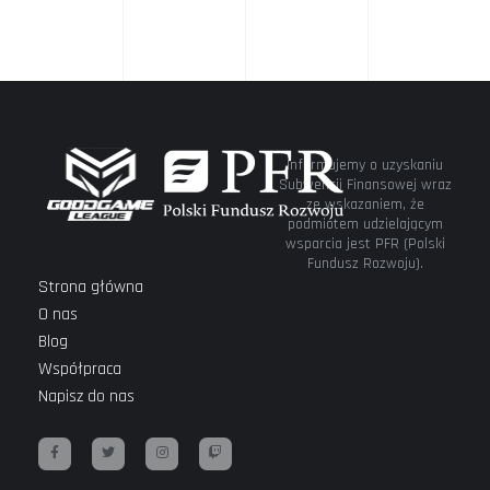
dziewczynami
wszystko
gra!”
Informujemy o uzyskaniu
Subwencji Finansowej wraz
ze wskazaniem, że
podmiotem udzielającym
wsparcia jest PFR (Polski
Fundusz Rozwoju).
Strona główna
O nas
Blog
Współpraca
Napisz do nas