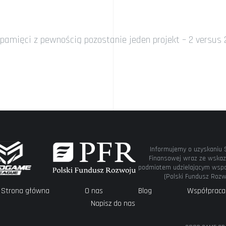
pamięci z pewnością pozostanie jeden projekt – 2 versus 
Informujemy o uzyskaniu 
Finansowej wraz ze wskaz
podmiotem udzielającym wspa
(Polski Fundusz Rozw
Strona główna
O nas
Blog
Współpraca
Napisz do nas