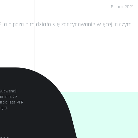
5 lipca 2021
2, ale poza nim działo się zdecydowanie więcej, o czym
Subwencji
aniem, że
rcia jest PFR
oju).