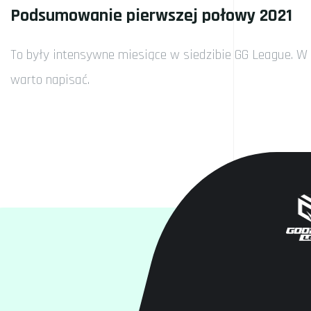
Podsumowanie pierwszej połowy 2021
To były intensywne miesiące w siedzibie GG League. W 
warto napisać.