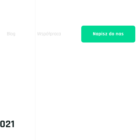
Blog
Współpraca
Napisz do nas
021