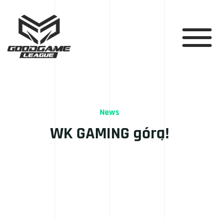
News
WK GAMING górą!