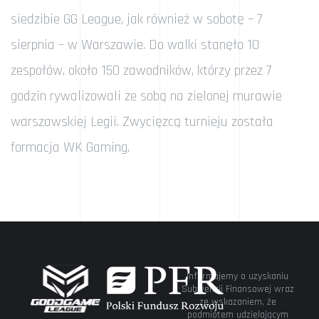
siedzibie GG League, jak również w sobotę – 7
sierpnia – w Warszawie. Do walki stanęło 10
zespołów, około 150 zawodników, którzy przez 7
godzin rywalizowali ze sobą na zielonej murawie
warszawskiej Legii. Zwycięzcą turnieju została
formacja WK Gaming.
Informujemy o uzyskaniu
Subwencji Finansowej wraz
ze wskazaniem, że
podmiotem udzielającym