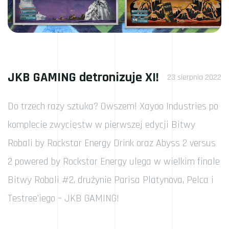
JKB GAMING detronizuje XI!
23 sierpnia 2022
Do trzech razy sztuka? Owszem! Xayoo Industries po
komplecie zwycięstw w pierwszej edycji Bitwy
Robali by Rockstar Energy Drink oraz Abyss 2 versus
2 powered by Rockstar Energy ulega w wielkim finale
Bitwy Robali #2, drużynie Parisa Platynova, Pelca i
Testree’iego – JKB GAMING!