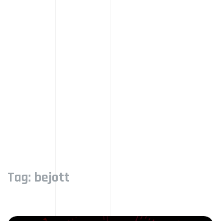
Tag:
bejott