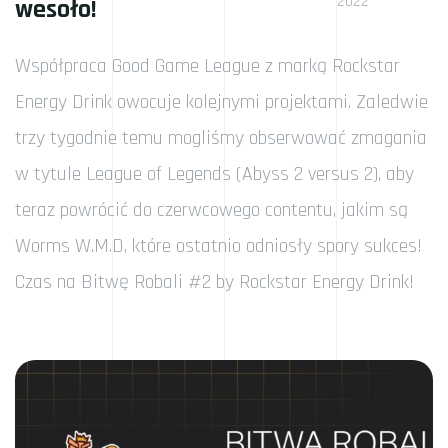
2022
wesoło!
Współpraca Good Game League z marką Rockstar
Energy Drink owocuje kolejnymi projektami. Zaledwie
trzy tygodnie temu mogliśmy obserwować zmagania
w tytule League of Legends (Abyss 2 versus 2), aby
teraz powrócić do czerwcowego contentu, jakim są
Worms W.M.D, które ostatnio odniosły spory sukces!
Czas na Bitwę Robali #2 by Rockstar Energy Drink!