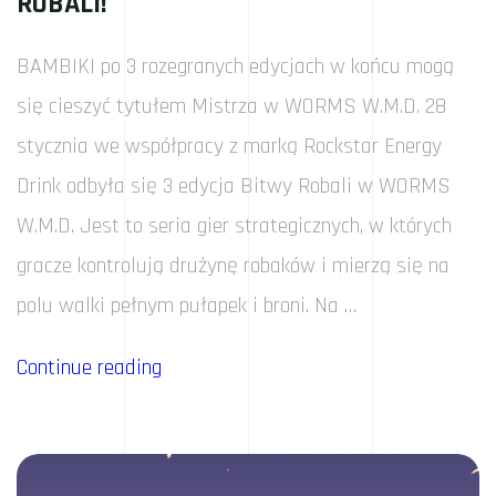
ROBALI!
BAMBIKI po 3 rozegranych edycjach w końcu mogą
się cieszyć tytułem Mistrza w WORMS W.M.D. 28
stycznia we współpracy z marką Rockstar Energy
Drink odbyła się 3 edycja Bitwy Robali w WORMS
W.M.D. Jest to seria gier strategicznych, w których
gracze kontrolują drużynę robaków i mierzą się na
polu walki pełnym pułapek i broni. Na …
„BAMBIKI
Continue reading
MISTRZAMI
BITWY
ROBALI!”