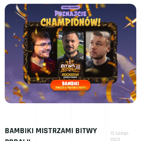
Cancelation
–
Podsumowanie”
BAMBIKI MISTRZAMI BITWY
13 lutego
2023