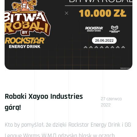
Robaki Xayoo Industries
27 czerwca
2022
górą!
Kto by pomyślał, że dzięki Rockstar Energy Drink i GG
League Worms W.M.D odzyska blask w oczach