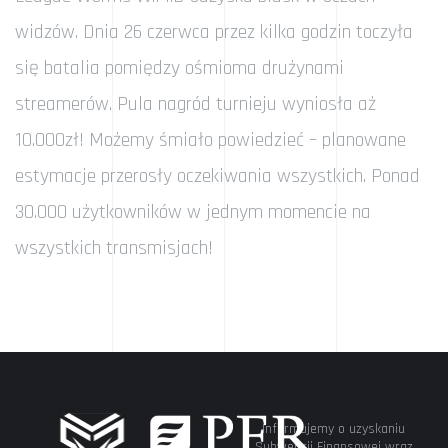
widzów. Dnia 26 czerwca przez kilka godzin toczyła
się batalia pomiędzy ośmioma drużynami
streamerów. Pula nagród turnieju wyniosła aż
10.000zł! Możemy śmiało powiedzieć – planowane
estymacje przerosły oczekiwania wszystkich. Ponad
30.000 użytkowników w jednym momencie na
wszystkich transmisjach!
Informujemy o uzyskaniu
Subwencji Finansowej wraz