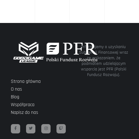
dziewczynami
wszystko
gra!”
Informujemy o uzyskaniu
Subwencji Finansowej wraz
ze wskazaniem, że
podmiotem udzielającym
wsparcia jest PFR (Polski
Fundusz Rozwoju).
Strona główna
O nas
Blog
Współpraca
Napisz do nas