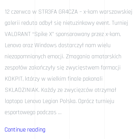
12 czerwca w STR3FA GR4CZA – x-kom warszawskiej
galerii reduta odbył się nietuzinkowy event. Turniej
VALORANT “Spike X” sponsorowany przez x-kom,
Lenovo oraz Windows dostarczył nam wielu
niezapomnianych emocji. Zmagania amatorskich
zespołów zakończyły się zwycięstwem formacji
KOKPIT, którzy w wielkim finale pokonali
SKLADZINIAK. Każdy ze zwycięzców otrzymał
laptopa Lenovo Legion Polska. Oprócz turnieju
esportowego podczas …
„Z
Continue reading