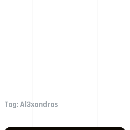
Tag:
Al3xandras