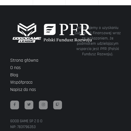
Informujemy o uzyskaniu
Subwencji Finansowej wraz
ze wskazaniem, że
podmiotem udzielającym
wsparcia jest PFR (Polski
Fundusz Rozwoju).
Strona główna
O nas
Blog
Współpraca
Napisz do nas
GOOD GAME SP Z O O
NIP: 7831796353