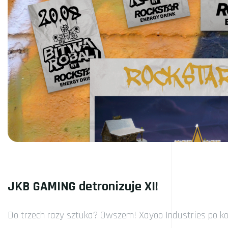
JKB GAMING detronizuje XI!
Do trzech razy sztuka? Owszem! Xayoo Industries po ko