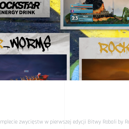
mplecie zwycięstw w pierwszej edycji Bitwy Robali by Ro