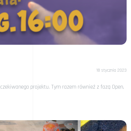
18 stycznia 2023
oczekiwanego projektu. Tym razem również z fazą Open,