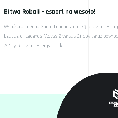
Bitwa Robali – esport na wesoło!
Współpraca Good Game League z marką Rockstar Energy
League of Legends (Abyss 2 versus 2), aby teraz powró
#2 by Rockstar Energy Drink!