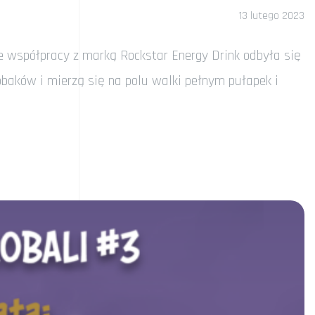
13 lutego 2023
 współpracy z marką Rockstar Energy Drink odbyła się
obaków i mierzą się na polu walki pełnym pułapek i