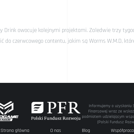
 Drink owocuje kolejnymi projektami. Zaledwie trzy ty
cić do czerwcowego contentu, jakim są Worms W.M.D, któr
Informujemy o uzyskaniu 
Finansowej wraz ze wskaz
podmiotem udzielającym wspa
(Polski Fundusz Rozw
Strona główna
O nas
Blog
Współpraca