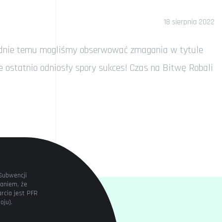
18 sierpnia 2022
godnie temu mogliśmy obserwować zmagania w tytule
e ostatnio odniosły spory sukces! Czas na Bitwę Robali
Subwencji
aniem, że
rcia jest PFR
oju).