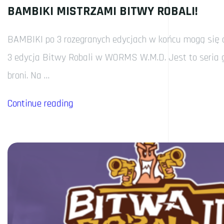
BAMBIKI MISTRZAMI BITWY ROBALI!
BAMBIKI po 3 rozegranych edycjach w końcu mogą się 
3 edycja Bitwy Robali w WORMS W.M.D. Jest to seria gi
broni. Na …
„BAMBIKI
Continue reading
MISTRZAMI
BITWY
ROBALI!”