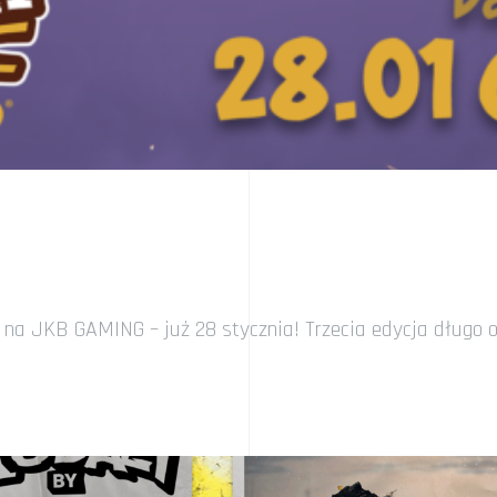
 na JKB GAMING – już 28 stycznia! Trzecia edycja długo 