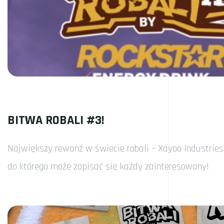
BITWA ROBALI #3!
Największy rewanż w świecie robali – Xayoo Industries
do którego może zapisać się każdy zainteresowany!