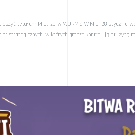
cieszyć tytułem Mistrza w WORMS W.M.D. 28 stycznia we
er strategicznych, w których gracze kontrolują drużynę r