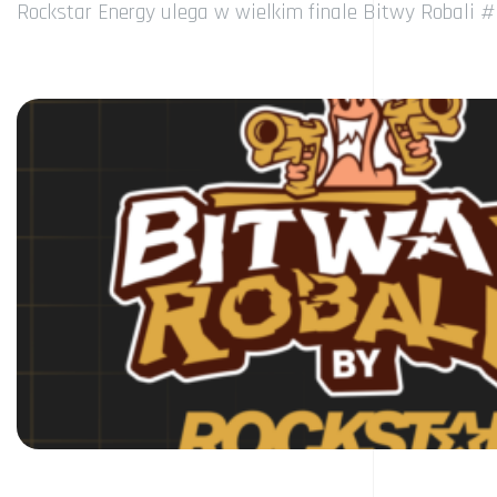
Rockstar Energy ulega w wielkim finale Bitwy Robali #2