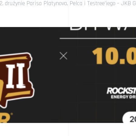
, drużynie Parisa Platynova, Pelca i Testree’iego – JKB