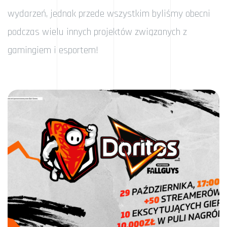
wydarzeń, jednak przede wszystkim byliśmy obecni
podczas wielu innych projektów związanych z
gamingiem i esportem!