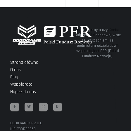
Informujemy o uzyskaniu
Subwencji Finansowej wraz
ze wskazaniem, że
podmiotem udzielającym
wsparcia jest PFR (Polski
Fundusz Rozwoju).
Strona główna
O nas
Blog
Współpraca
Napisz do nas
GOOD GAME SP Z O O
NIP: 7831796353