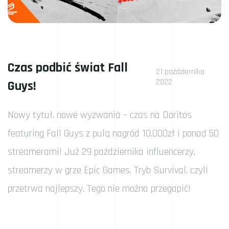
Czas podbić świat Fall
21 października
2022
Guys!
Nowy tytuł, nowe wyzwania – czas na Doritos
featuring Fall Guys z pulą nagród 10.000zł i ponad 50
streamerami! Już 29 października influencerzy,
streamerzy w grze Epic Games. Tryb Survival, czyli
przetrwa najlepszy. Tego nie można przegapić!