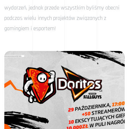
wydarzeń, jednak przede wszystkim byliśmy obecni
podczas wielu innych projektów związanych z
gamingiem i esportem!