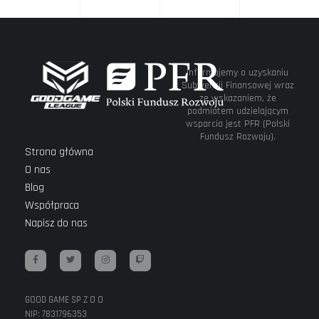
Informujemy o uzyskaniu
Subwencji Finansowej wraz
ze wskazaniem, że
podmiotem udzielającym
wsparcia jest PFR (Polski
Fundusz Rozwoju).
Strona główna
O nas
Blog
Współpraca
Napisz do nas
GOOD GAME SP Z O O
NIP: 7831796353