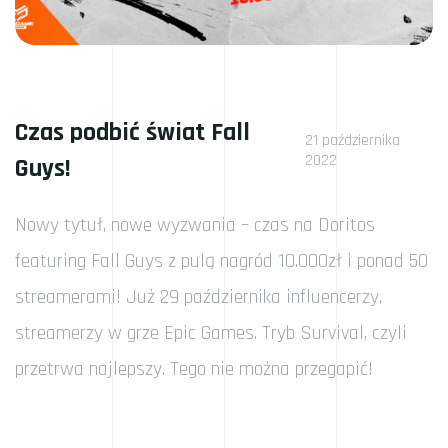
Czas podbić świat Fall
21 października
2022
Guys!
Nowy tytuł, nowe wyzwania – czas na Doritos
featuring Fall Guys z pulą nagród 10.000zł i ponad 50
streamerami! Już 29 października influencerzy,
streamerzy w grze Epic Games. Tryb Survival, czyli
przetrwa najlepszy. Tego nie można przegapić!