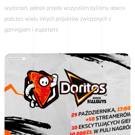
wydarzeń, jednak przede wszystkim byliśmy obecni
podczas wielu innych projektów związanych z
gamingiem i esportem!