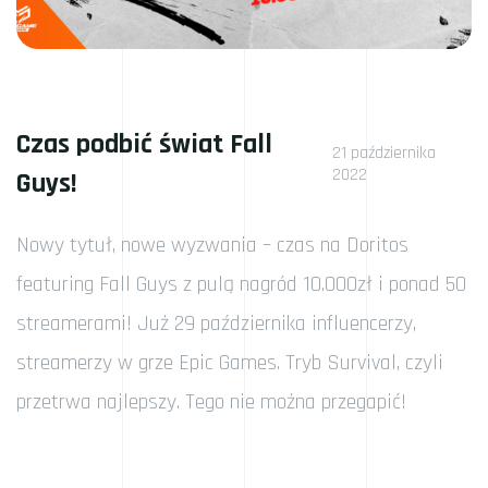
Czas podbić świat Fall
21 października
2022
Guys!
Nowy tytuł, nowe wyzwania – czas na Doritos
featuring Fall Guys z pulą nagród 10.000zł i ponad 50
streamerami! Już 29 października influencerzy,
streamerzy w grze Epic Games. Tryb Survival, czyli
przetrwa najlepszy. Tego nie można przegapić!