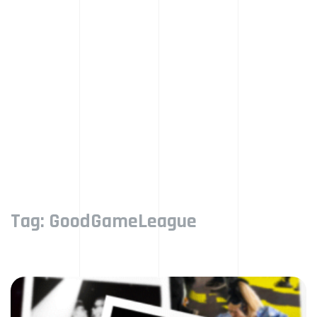
Tag:
GoodGameLeague