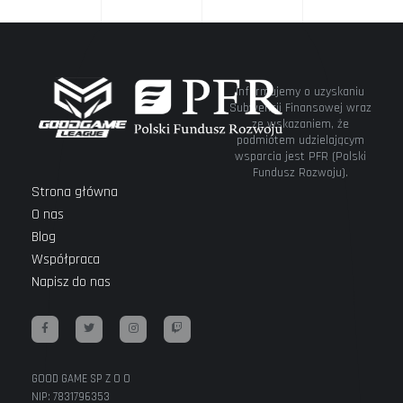
Informujemy o uzyskaniu
Subwencji Finansowej wraz
ze wskazaniem, że
podmiotem udzielającym
wsparcia jest PFR (Polski
Fundusz Rozwoju).
Strona główna
O nas
Blog
Współpraca
Napisz do nas
GOOD GAME SP Z O O
NIP: 7831796353